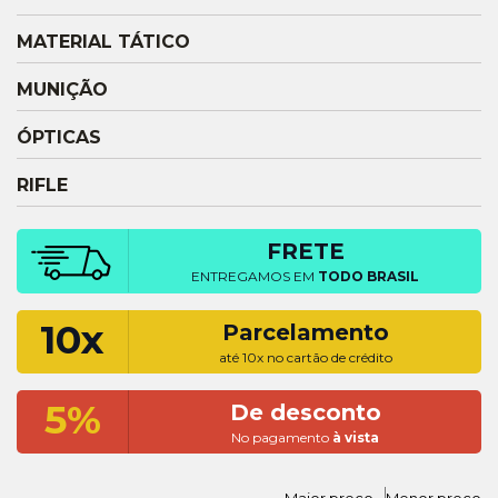
MATERIAL TÁTICO
MUNIÇÃO
ÓPTICAS
RIFLE
FRETE
ENTREGAMOS EM
TODO BRASIL
10x
Parcelamento
até 10x no cartão de crédito
5%
De desconto
No pagamento
à vista