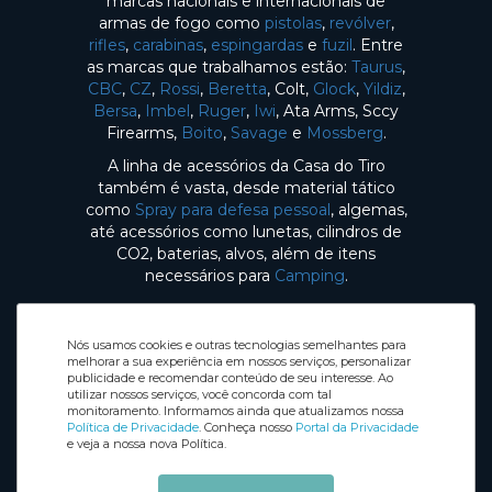
marcas nacionais e internacionais de
armas de fogo como
pistolas
,
revólver
,
rifles
,
carabinas
,
espingardas
e
fuzil
. Entre
as marcas que trabalhamos estão:
Taurus
,
CBC
,
CZ
,
Rossi
,
Beretta
, Colt,
Glock
,
Yildiz
,
Bersa
,
Imbel
,
Ruger
,
Iwi
, Ata Arms, Sccy
Firearms,
Boito
,
Savage
e
Mossberg
.
A linha de acessórios da Casa do Tiro
também é vasta, desde material tático
como
Spray para defesa pessoal
, algemas,
até acessórios como lunetas, cilindros de
CO2, baterias, alvos, além de itens
necessários para
Camping
.
Nós usamos cookies e outras tecnologias semelhantes para
melhorar a sua experiência em nossos serviços, personalizar
publicidade e recomendar conteúdo de seu interesse. Ao
utilizar nossos serviços, você concorda com tal
Selos de Segurança
monitoramento. Informamos ainda que atualizamos nossa
Redes sociais
Política de Privacidade
. Conheça nosso
Portal da Privacidade
e veja a nossa nova Política.