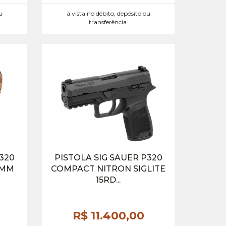
u
à vista no débito, depósito ou
transferência.
P320
PISTOLA SIG SAUER P320
9MM
COMPACT NITRON SIGLITE
15RD...
R$ 11.400,
00