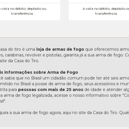
à vista no débito, depósito ou
à vista no débito, depósito o
transferência.
transferência.
asa do tiro é uma
loja de armas de fogo
que oferecemos armas
les, carabinas, revolver e pistolas, garanta já a sua arma de fogo
site da Casa do Tiro.
is informações sobre Arma de Fogo
ê sabia que no Brasil um cidadão comum pode ter até seis arma
mitido no Brasil a posse de arma de fogo, seus acessórios e mu
trita para
pessoas com mais de 25 anos
de idade e atender alg
 arma de fogo legalizada, acesse o nosso informativo sobre 
il".
uira a sua arma de fogo agora, aqui no site da Casa do Tiro. Qua