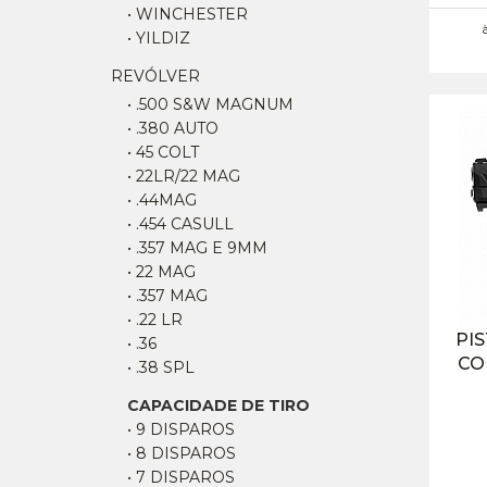
• WINCHESTER
• YILDIZ
REVÓLVER
• .500 S&W MAGNUM
• .380 AUTO
• 45 COLT
• 22LR/22 MAG
• .44MAG
• .454 CASULL
• .357 MAG E 9MM
• 22 MAG
• .357 MAG
• .22 LR
PIS
• .36
CO
• .38 SPL
CAPACIDADE DE TIRO
• 9 DISPAROS
• 8 DISPAROS
• 7 DISPAROS