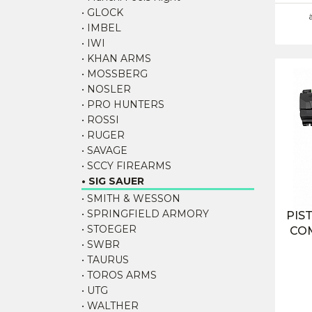
• GLOCK
• IMBEL
• IWI
• KHAN ARMS
• MOSSBERG
• NOSLER
• PRO HUNTERS
• ROSSI
• RUGER
• SAVAGE
• SCCY FIREARMS
• SIG SAUER
• SMITH & WESSON
• SPRINGFIELD ARMORY
PIS
• STOEGER
CO
• SWBR
• TAURUS
• TOROS ARMS
• UTG
• WALTHER