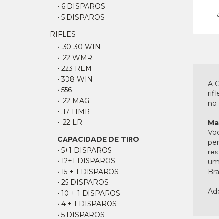
• 6 DISPAROS
• 5 DISPAROS
RIFLES
• .30-30 WIN
• .22 WMR
• 223 REM
• 308 WIN
A C
• 556
rif
• .22 MAG
no 
• .17 HMR
• .22 LR
Ma
Voc
CAPACIDADE DE TIRO
per
• 5+1 DISPAROS
res
• 12+1 DISPAROS
uma
• 15 + 1 DISPAROS
Bras
• 25 DISPAROS
Adq
• 10 + 1 DISPAROS
• 4 + 1 DISPAROS
• 5 DISPAROS