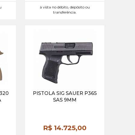
u
à vista no débito, depósito ou
transferência.
P320
PISTOLA SIG SAUER P365
A
SAS 9MM
R$ 14.725,
00