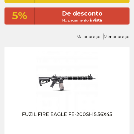
5%
De desconto
No pagamento
à vista
Maior preço
Menor preço
FUZIL FIRE EAGLE FE-200SH 5.56X45