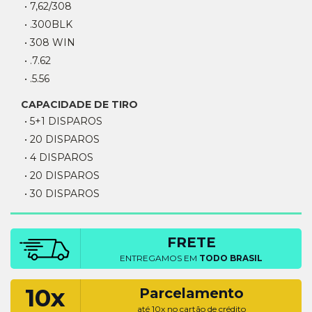
• 7,62/308
• .300BLK
• 308 WIN
• .7.62
• .5.56
CAPACIDADE DE TIRO
• 5+1 DISPAROS
• 20 DISPAROS
• 4 DISPAROS
• 20 DISPAROS
• 30 DISPAROS
FRETE
ENTREGAMOS EM
TODO BRASIL
10x
Parcelamento
até 10x no cartão de crédito