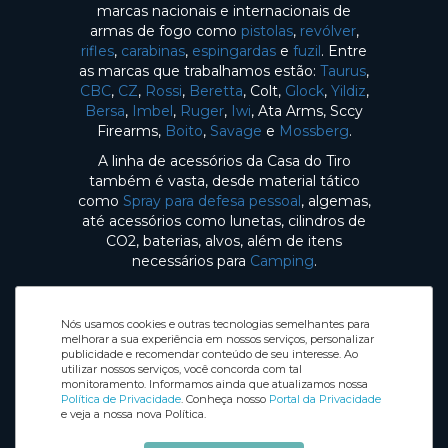
marcas nacionais e internacionais de
armas de fogo como
pistolas
,
revólver
,
rifles
,
carabinas
,
espingardas
e
fuzil
. Entre
as marcas que trabalhamos estão:
Taurus
,
CBC
,
CZ
,
Rossi
,
Beretta
, Colt,
Glock
,
Yildiz
,
Bersa
,
Imbel
,
Ruger
,
Iwi
, Ata Arms, Sccy
Firearms,
Boito
,
Savage
e
Mossberg
.
A linha de acessórios da Casa do Tiro
também é vasta, desde material tático
como
Spray para defesa pessoal
, algemas,
até acessórios como lunetas, cilindros de
CO2, baterias, alvos, além de itens
necessários para
Camping
.
Nós usamos cookies e outras tecnologias semelhantes para
melhorar a sua experiência em nossos serviços, personalizar
publicidade e recomendar conteúdo de seu interesse. Ao
utilizar nossos serviços, você concorda com tal
Selos de Segurança
monitoramento. Informamos ainda que atualizamos nossa
Redes sociais
Política de Privacidade
. Conheça nosso
Portal da Privacidade
e veja a nossa nova Política.