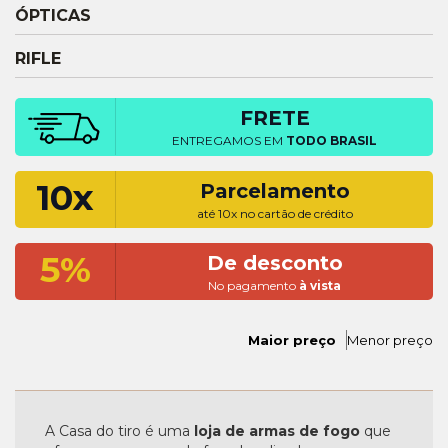
ÓPTICAS
RIFLE
FRETE
ENTREGAMOS EM
TODO BRASIL
10x
Parcelamento
até 10x no cartão de crédito
5%
De desconto
No pagamento
à vista
Maior preço
Menor preço
A Casa do tiro é uma
loja de armas de fogo
que