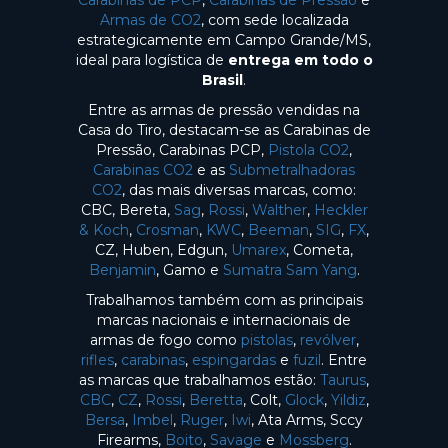
Carabinas de PCP
,
Carabinas de Pressão
e
Armas de CO2
, com sede localizada
estrategicamente em Campo Grande/MS,
ideal para logística de
entrega em todo o
Brasil
.
Entre as armas de pressão vendidas na
Casa do Tiro, destacam-se as Carabinas de
Pressão, Carabinas PCP,
Pistola CO2
,
Carabinas CO2
e as
Submetralhadoras
CO2
, das mais diversas marcas, como:
CBC, Bereta,
Sag
,
Rossi
,
Walther
,
Heckler
& Koch
,
Crosman
,
KWC
,
Beeman
,
SIG
,
FX
,
CZ, Huben, Edgun,
Umarex
, Cometa,
Benjamin
, Gamo e
Sumatra Sam Yang
.
Trabalhamos também com as principais
marcas nacionais e internacionais de
armas de fogo como
pistolas
,
revólver
,
rifles
,
carabinas
,
espingardas
e
fuzil
. Entre
as marcas que trabalhamos estão:
Taurus
,
CBC
,
CZ
,
Rossi
,
Beretta
, Colt,
Glock
,
Yildiz
,
Bersa
,
Imbel
,
Ruger
,
Iwi
, Ata Arms, Sccy
Firearms,
Boito
,
Savage
e
Mossberg
.