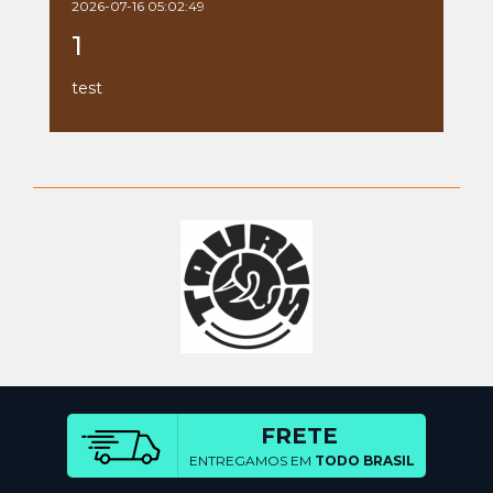
2026-07-16 05:02:49
1
test
FRETE
ENTREGAMOS EM
TODO BRASIL