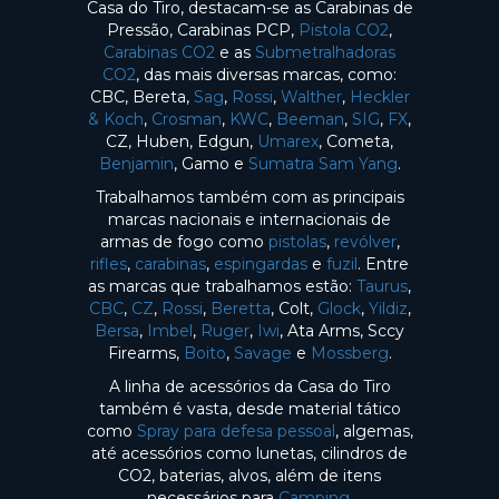
Casa do Tiro, destacam-se as Carabinas de
Pressão, Carabinas PCP,
Pistola CO2
,
Carabinas CO2
e as
Submetralhadoras
CO2
, das mais diversas marcas, como:
CBC, Bereta,
Sag
,
Rossi
,
Walther
,
Heckler
& Koch
,
Crosman
,
KWC
,
Beeman
,
SIG
,
FX
,
CZ, Huben, Edgun,
Umarex
, Cometa,
Benjamin
, Gamo e
Sumatra Sam Yang
.
Trabalhamos também com as principais
marcas nacionais e internacionais de
armas de fogo como
pistolas
,
revólver
,
rifles
,
carabinas
,
espingardas
e
fuzil
. Entre
as marcas que trabalhamos estão:
Taurus
,
CBC
,
CZ
,
Rossi
,
Beretta
, Colt,
Glock
,
Yildiz
,
Bersa
,
Imbel
,
Ruger
,
Iwi
, Ata Arms, Sccy
Firearms,
Boito
,
Savage
e
Mossberg
.
A linha de acessórios da Casa do Tiro
também é vasta, desde material tático
como
Spray para defesa pessoal
, algemas,
até acessórios como lunetas, cilindros de
CO2, baterias, alvos, além de itens
necessários para
Camping
.