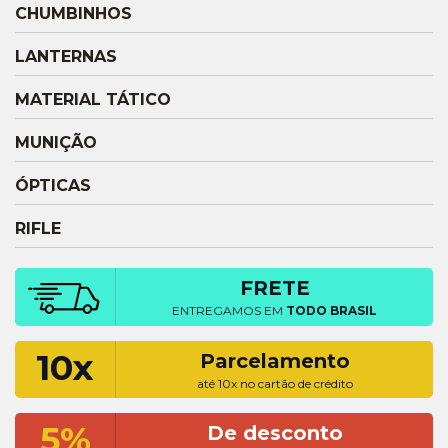
CHUMBINHOS
LANTERNAS
MATERIAL TÁTICO
MUNIÇÃO
ÓPTICAS
RIFLE
FRETE
ENTREGAMOS EM
TODO BRASIL
10x
Parcelamento
até 10x no cartão de crédito
5%
De desconto