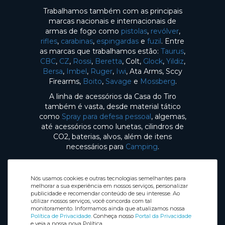
Trabalhamos também com as principais
marcas nacionais e internacionais de
armas de fogo como
pistolas
,
revólver
,
rifles
,
carabinas
,
espingardas
e
fuzil
. Entre
as marcas que trabalhamos estão:
Taurus
,
CBC
,
CZ
,
Rossi
,
Beretta
, Colt,
Glock
,
Yildiz
,
Bersa
,
Imbel
,
Ruger
,
Iwi
, Ata Arms, Sccy
Firearms,
Boito
,
Savage
e
Mossberg
.
A linha de acessórios da Casa do Tiro
também é vasta, desde material tático
como
Spray para defesa pessoal
, algemas,
até acessórios como lunetas, cilindros de
CO2, baterias, alvos, além de itens
necessários para
Camping
.
Nós usamos cookies e outras tecnologias semelhantes para
melhorar a sua experiência em nossos serviços, personalizar
publicidade e recomendar conteúdo de seu interesse. Ao
utilizar nossos serviços, você concorda com tal
Selos de Segurança
monitoramento. Informamos ainda que atualizamos nossa
Redes sociais
Política de Privacidade
. Conheça nosso
Portal da Privacidade
e veja a nossa nova Política.