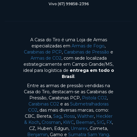
Vivo (67) 99858-2396
A Casa do Tiro é uma Loja de Armas
especializadas em
Armas de Fogo
,
Carabinas de PCP
,
Carabinas de Pressão
e
Armas de CO2
, com sede localizada
estrategicamente em Campo Grande/MS,
ideal para logística de
entrega em todo o
Brasil
.
Entre as armas de pressão vendidas na
Casa do Tiro, destacam-se as Carabinas de
Pressão, Carabinas PCP,
Pistola CO2
,
Carabinas CO2
e as
Submetralhadoras
CO2
, das mais diversas marcas, como:
CBC, Bereta,
Sag
,
Rossi
,
Walther
,
Heckler
& Koch
,
Crosman
,
KWC
,
Beeman
,
SIG
,
FX
,
CZ, Huben, Edgun,
Umarex
, Cometa,
Benjamin
, Gamo e
Sumatra Sam Yang
.