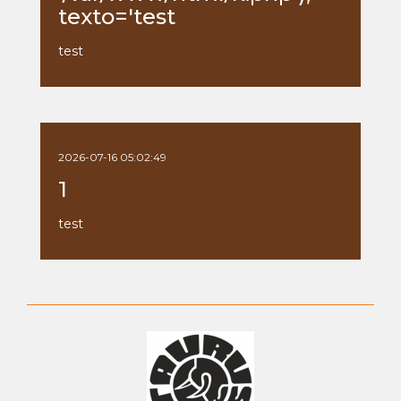
texto='test
test
2026-07-16 05:02:49
1
test