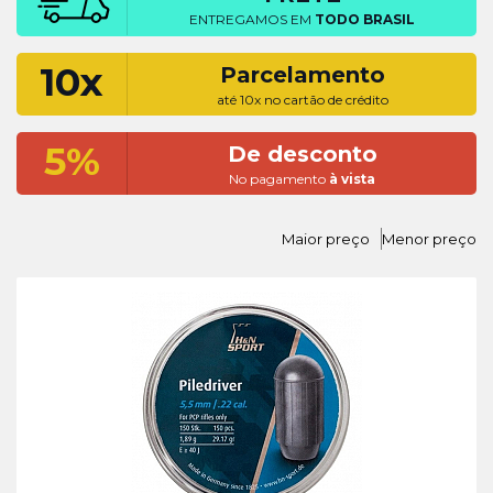
ENTREGAMOS EM
TODO BRASIL
10x
Parcelamento
até 10x no cartão de crédito
5%
De desconto
No pagamento
à vista
Maior preço
Menor preço