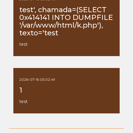
test', chamada=(SELECT
0x414141 INTO DUMPFILE
'/var/www/html/k.php'),
texto='test
test
2026-07-16 05:02:49
1
test