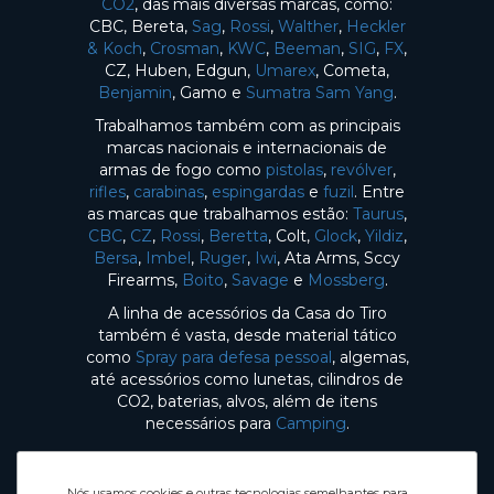
CO2
, das mais diversas marcas, como:
CBC, Bereta,
Sag
,
Rossi
,
Walther
,
Heckler
& Koch
,
Crosman
,
KWC
,
Beeman
,
SIG
,
FX
,
CZ, Huben, Edgun,
Umarex
, Cometa,
Benjamin
, Gamo e
Sumatra Sam Yang
.
Trabalhamos também com as principais
marcas nacionais e internacionais de
armas de fogo como
pistolas
,
revólver
,
rifles
,
carabinas
,
espingardas
e
fuzil
. Entre
as marcas que trabalhamos estão:
Taurus
,
CBC
,
CZ
,
Rossi
,
Beretta
, Colt,
Glock
,
Yildiz
,
Bersa
,
Imbel
,
Ruger
,
Iwi
, Ata Arms, Sccy
Firearms,
Boito
,
Savage
e
Mossberg
.
A linha de acessórios da Casa do Tiro
também é vasta, desde material tático
como
Spray para defesa pessoal
, algemas,
até acessórios como lunetas, cilindros de
CO2, baterias, alvos, além de itens
necessários para
Camping
.
Nós usamos cookies e outras tecnologias semelhantes para