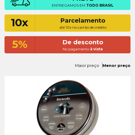
ENTREGAMOS EM
TODO BRASIL
10x
Parcelamento
até 10x no cartão de crédito
5%
De desconto
No pagamento
à vista
Maior preço
Menor preço