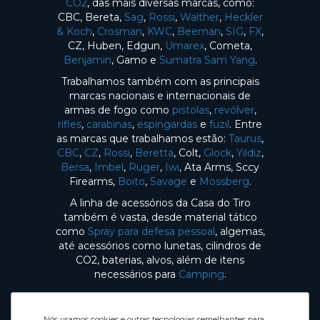
CO2
, das mais diversas marcas, como:
CBC, Bereta,
Sag
,
Rossi
,
Walther
,
Heckler
& Koch
,
Crosman
,
KWC
,
Beeman
,
SIG
,
FX
,
CZ, Huben, Edgun,
Umarex
, Cometa,
Benjamin
, Gamo e
Sumatra Sam Yang
.
Trabalhamos também com as principais
marcas nacionais e internacionais de
armas de fogo como
pistolas
,
revólver
,
rifles
,
carabinas
,
espingardas
e
fuzil
. Entre
as marcas que trabalhamos estão:
Taurus
,
CBC
,
CZ
,
Rossi
,
Beretta
, Colt,
Glock
,
Yildiz
,
Bersa
,
Imbel
,
Ruger
,
Iwi
, Ata Arms, Sccy
Firearms,
Boito
,
Savage
e
Mossberg
.
A linha de acessórios da Casa do Tiro
também é vasta, desde material tático
como
Spray para defesa pessoal
, algemas,
até acessórios como lunetas, cilindros de
CO2, baterias, alvos, além de itens
necessários para
Camping
.
Nós usamos cookies e outras tecnologias semelhantes para