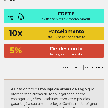
FRETE
ENTREGAMOS EM
TODO BRASIL
10x
Parcelamento
até 10x no cartão de crédito
5%
De desconto
No pagamento
à vista
Maior preço
Menor preço
A Casa do tiro é uma
loja de armas de fogo
que
oferecemos armas de fogo legalizada como
espingardas, rifles, carabinas, revolver e pistolas,
garanta já a sua arma de fogo. Confira nesta página