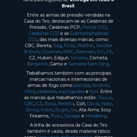
Brasil
.
Entre as armas de pressão vendidas na
Casa do Tiro, destacam-se as Carabinas de
Pressão, Carabinas PCP,
Pistola CO2
,
Carabinas CO2
e as
Submetralhadoras
CO2
, das mais diversas marcas, como:
CBC, Bereta,
Sag
,
Rossi
,
Walther
,
Heckler
& Koch
,
Crosman
,
KWC
,
Beeman
,
SIG
,
FX
,
CZ, Huben, Edgun,
Umarex
, Cometa,
Benjamin
, Gamo e
Sumatra Sam Yang
.
Trabalhamos também com as principais
marcas nacionais e internacionais de
armas de fogo como
pistolas
,
revólver
,
rifles
,
carabinas
,
espingardas
e
fuzil
. Entre
as marcas que trabalhamos estão:
Taurus
,
CBC
,
CZ
,
Rossi
,
Beretta
, Colt,
Glock
,
Yildiz
,
Bersa
,
Imbel
,
Ruger
,
Iwi
, Ata Arms, Sccy
Firearms,
Boito
,
Savage
e
Mossberg
.
A linha de acessórios da Casa do Tiro
também é vasta, desde material tático