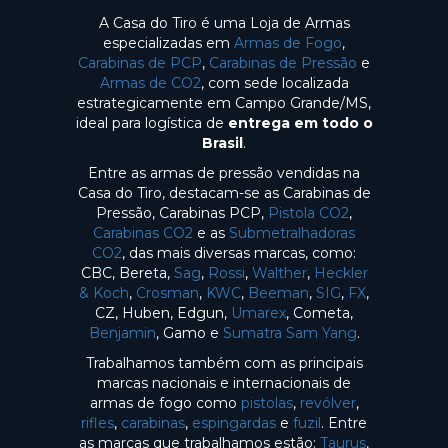
A Casa do Tiro é uma Loja de Armas
especializadas em
Armas de Fogo
,
Carabinas de PCP
,
Carabinas de Pressão
e
Armas de CO2
, com sede localizada
estrategicamente em Campo Grande/MS,
ideal para logística de
entrega em todo o
Brasil
.
Entre as armas de pressão vendidas na
Casa do Tiro, destacam-se as Carabinas de
Pressão, Carabinas PCP,
Pistola CO2
,
Carabinas CO2
e as
Submetralhadoras
CO2
, das mais diversas marcas, como:
CBC, Bereta,
Sag
,
Rossi
,
Walther
,
Heckler
& Koch
,
Crosman
,
KWC
,
Beeman
,
SIG
,
FX
,
CZ, Huben, Edgun,
Umarex
, Cometa,
Benjamin
, Gamo e
Sumatra Sam Yang
.
Trabalhamos também com as principais
marcas nacionais e internacionais de
armas de fogo como
pistolas
,
revólver
,
rifles
,
carabinas
,
espingardas
e
fuzil
. Entre
as marcas que trabalhamos estão:
Taurus
,