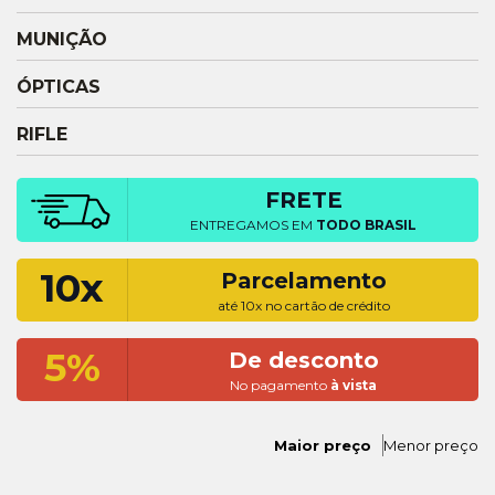
MUNIÇÃO
ÓPTICAS
RIFLE
FRETE
ENTREGAMOS EM
TODO BRASIL
10x
Parcelamento
até 10x no cartão de crédito
5%
De desconto
No pagamento
à vista
Maior preço
Menor preço