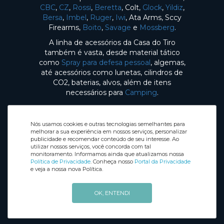
CBC
,
CZ
,
Rossi
,
Beretta
, Colt,
Glock
,
Yildiz
,
Bersa
,
Imbel
,
Ruger
,
Iwi
, Ata Arms, Sccy
Firearms,
Boito
,
Savage
e
Mossberg
.
A linha de acessórios da Casa do Tiro
também é vasta, desde material tático
como
Spray para defesa pessoal
, algemas,
até acessórios como lunetas, cilindros de
CO2, baterias, alvos, além de itens
necessários para
Camping
.
Nós usamos cookies e outras tecnologias semelhantes para
melhorar a sua experiência em nossos serviços, personalizar
publicidade e recomendar conteúdo de seu interesse. Ao
utilizar nossos serviços, você concorda com tal
Selos de Segurança
monitoramento. Informamos ainda que atualizamos nossa
Redes sociais
Política de Privacidade
. Conheça nosso
Portal da Privacidade
e veja a nossa nova Política.
OK, ENTENDI