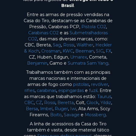
Brasil
.
Entre as armas de pressão vendidas na
Casa do Tiro, destacam-se as Carabinas de
Pressão, Carabinas PCP,
Pistola CO2
,
Carabinas CO2
e as
Submetralhadoras
CO2
, das mais diversas marcas, como:
CBC, Bereta,
Sag
,
Rossi
,
Walther
,
Heckler
& Koch
,
Crosman
,
KWC
,
Beeman
,
SIG
,
FX
,
CZ, Huben, Edgun,
Umarex
, Cometa,
Benjamin
, Gamo e
Sumatra Sam Yang
.
Trabalhamos também com as principais
marcas nacionais e internacionais de
armas de fogo como
pistolas
,
revólver
,
rifles
,
carabinas
,
espingardas
e
fuzil
. Entre
as marcas que trabalhamos estão:
Taurus
,
CBC
,
CZ
,
Rossi
,
Beretta
, Colt,
Glock
,
Yildiz
,
Bersa
,
Imbel
,
Ruger
,
Iwi
, Ata Arms, Sccy
Firearms,
Boito
,
Savage
e
Mossberg
.
A linha de acessórios da Casa do Tiro
também é vasta, desde material tático