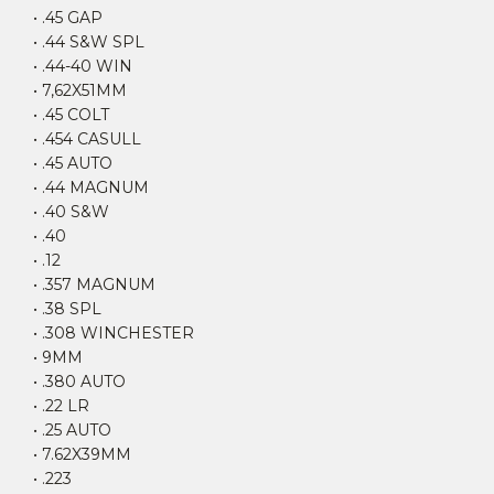
• .45 GAP
• .44 S&W SPL
• .44-40 WIN
• 7,62X51MM
• .45 COLT
• .454 CASULL
• .45 AUTO
• .44 MAGNUM
• .40 S&W
• .40
• .12
• .357 MAGNUM
• .38 SPL
• .308 WINCHESTER
• 9MM
• .380 AUTO
• .22 LR
• .25 AUTO
• 7.62X39MM
• .223