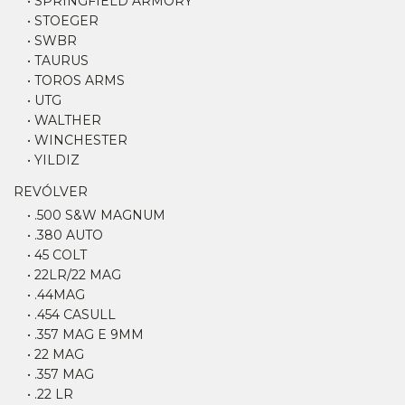
• SPRINGFIELD ARMORY
• STOEGER
• SWBR
• TAURUS
• TOROS ARMS
• UTG
• WALTHER
• WINCHESTER
• YILDIZ
REVÓLVER
• .500 S&W MAGNUM
• .380 AUTO
• 45 COLT
• 22LR/22 MAG
• .44MAG
• .454 CASULL
• .357 MAG E 9MM
• 22 MAG
• .357 MAG
• .22 LR