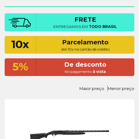
FRETE
ENTREGAMOS EM
TODO BRASIL
10x
Parcelamento
até 10x no cartão de crédito
5%
De desconto
No pagamento
à vista
Maior preço
Menor preço