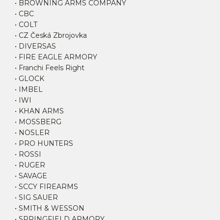
• BROWNING ARMS COMPANY
• CBC
• COLT
• CZ Česká Zbrojovka
• DIVERSAS
• FIRE EAGLE ARMORY
• Franchi Feels Right
• GLOCK
• IMBEL
• IWI
• KHAN ARMS
• MOSSBERG
• NOSLER
• PRO HUNTERS
• ROSSI
• RUGER
• SAVAGE
• SCCY FIREARMS
• SIG SAUER
• SMITH & WESSON
• SPRINGFIELD ARMORY