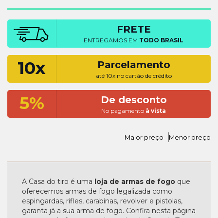
FRETE
ENTREGAMOS EM
TODO BRASIL
10x
Parcelamento
até 10x no cartão de crédito
5%
De desconto
No pagamento
à vista
Maior preço
Menor preço
A Casa do tiro é uma
loja de armas de fogo
que
oferecemos armas de fogo legalizada como
espingardas, rifles, carabinas, revolver e pistolas,
garanta já a sua arma de fogo. Confira nesta página