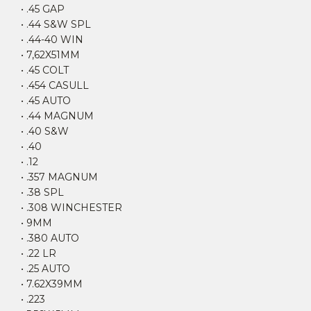
• .45 GAP
• .44 S&W SPL
• .44-40 WIN
• 7,62X51MM
• .45 COLT
• .454 CASULL
• .45 AUTO
• .44 MAGNUM
• .40 S&W
• .40
• .12
• .357 MAGNUM
• .38 SPL
• .308 WINCHESTER
• 9MM
• .380 AUTO
• .22 LR
• .25 AUTO
• 7.62X39MM
• .223