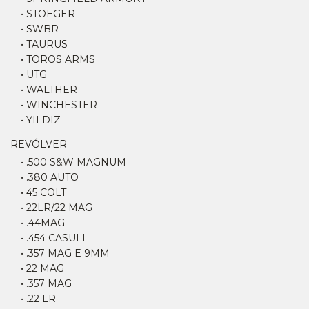
• STOEGER
• SWBR
• TAURUS
• TOROS ARMS
• UTG
• WALTHER
• WINCHESTER
• YILDIZ
REVÓLVER
• .500 S&W MAGNUM
• .380 AUTO
• 45 COLT
• 22LR/22 MAG
• .44MAG
• .454 CASULL
• .357 MAG E 9MM
• 22 MAG
• .357 MAG
• .22 LR