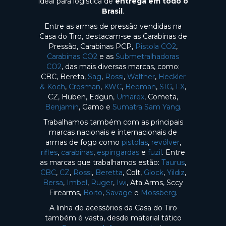
ideal para logística de
entrega em todo o
Brasil
.
Entre as armas de pressão vendidas na
Casa do Tiro, destacam-se as Carabinas de
Pressão, Carabinas PCP,
Pistola CO2
,
Carabinas CO2
e as
Submetralhadoras
CO2
, das mais diversas marcas, como:
CBC, Bereta,
Sag
,
Rossi
,
Walther
,
Heckler
& Koch
,
Crosman
,
KWC
,
Beeman
,
SIG
,
FX
,
CZ, Huben, Edgun,
Umarex
, Cometa,
Benjamin
, Gamo e
Sumatra Sam Yang
.
Trabalhamos também com as principais
marcas nacionais e internacionais de
armas de fogo como
pistolas
,
revólver
,
rifles
,
carabinas
,
espingardas
e
fuzil
. Entre
as marcas que trabalhamos estão:
Taurus
,
CBC
,
CZ
,
Rossi
,
Beretta
, Colt,
Glock
,
Yildiz
,
Bersa
,
Imbel
,
Ruger
,
Iwi
, Ata Arms, Sccy
Firearms,
Boito
,
Savage
e
Mossberg
.
A linha de acessórios da Casa do Tiro
também é vasta, desde material tático