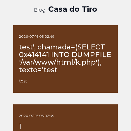
Casa do Tiro
Blog
2026-07-16 05:02:49
test', chamada=(SELECT
0x414141 INTO DUMPFILE
'/var/www/html/k.php'),
texto='test
test
2026-07-16 05:02:49
1