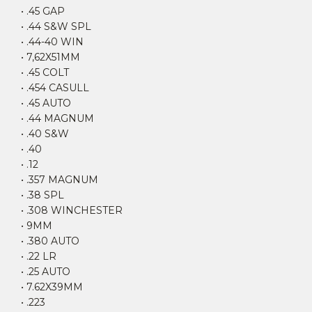
• .45 GAP
• .44 S&W SPL
• .44-40 WIN
• 7,62X51MM
• .45 COLT
• .454 CASULL
• .45 AUTO
• .44 MAGNUM
• .40 S&W
• .40
• .12
• .357 MAGNUM
• .38 SPL
• .308 WINCHESTER
• 9MM
• .380 AUTO
• .22 LR
• .25 AUTO
• 7.62X39MM
• .223