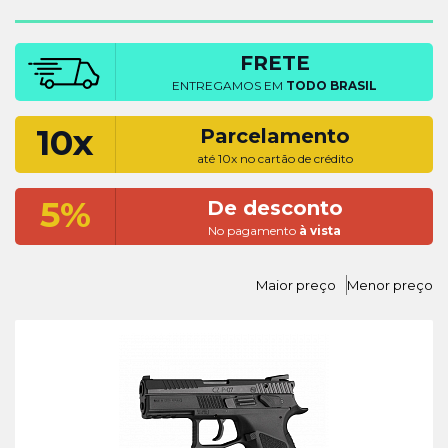
FRETE
ENTREGAMOS EM
TODO BRASIL
10x
Parcelamento
até 10x no cartão de crédito
5%
De desconto
No pagamento
à vista
Maior preço
Menor preço