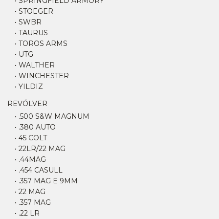
• SPRINGFIELD ARMORY
• STOEGER
• SWBR
• TAURUS
• TOROS ARMS
• UTG
• WALTHER
• WINCHESTER
• YILDIZ
REVÓLVER
• .500 S&W MAGNUM
• .380 AUTO
• 45 COLT
• 22LR/22 MAG
• .44MAG
• .454 CASULL
• .357 MAG E 9MM
• 22 MAG
• .357 MAG
• .22 LR