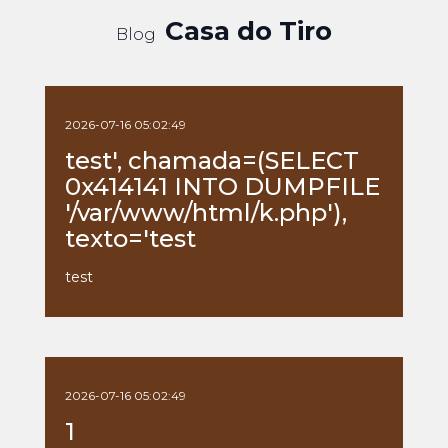
Casa do Tiro
Blog
2026-07-16 05:02:49
test', chamada=(SELECT
0x414141 INTO DUMPFILE
'/var/www/html/k.php'),
texto='test
test
2026-07-16 05:02:49
1