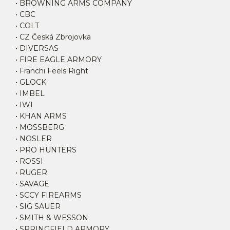
• BROWNING ARMS COMPANY
• CBC
• COLT
• CZ Česká Zbrojovka
• DIVERSAS
• FIRE EAGLE ARMORY
• Franchi Feels Right
• GLOCK
• IMBEL
• IWI
• KHAN ARMS
• MOSSBERG
• NOSLER
• PRO HUNTERS
• ROSSI
• RUGER
• SAVAGE
• SCCY FIREARMS
• SIG SAUER
• SMITH & WESSON
• SPRINGFIELD ARMORY