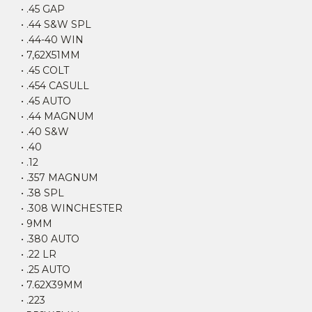
• .45 GAP
• .44 S&W SPL
• .44-40 WIN
• 7,62X51MM
• .45 COLT
• .454 CASULL
• .45 AUTO
• .44 MAGNUM
• .40 S&W
• .40
• .12
• .357 MAGNUM
• .38 SPL
• .308 WINCHESTER
• 9MM
• .380 AUTO
• .22 LR
• .25 AUTO
• 7.62X39MM
• .223