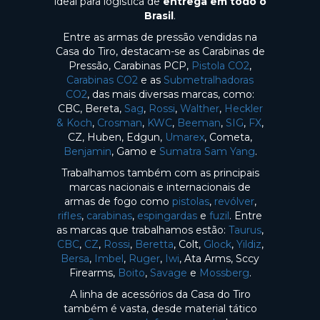
ideal para logística de
entrega em todo o
Brasil
.
Entre as armas de pressão vendidas na
Casa do Tiro, destacam-se as Carabinas de
Pressão, Carabinas PCP,
Pistola CO2
,
Carabinas CO2
e as
Submetralhadoras
CO2
, das mais diversas marcas, como:
CBC, Bereta,
Sag
,
Rossi
,
Walther
,
Heckler
& Koch
,
Crosman
,
KWC
,
Beeman
,
SIG
,
FX
,
CZ, Huben, Edgun,
Umarex
, Cometa,
Benjamin
, Gamo e
Sumatra Sam Yang
.
Trabalhamos também com as principais
marcas nacionais e internacionais de
armas de fogo como
pistolas
,
revólver
,
rifles
,
carabinas
,
espingardas
e
fuzil
. Entre
as marcas que trabalhamos estão:
Taurus
,
CBC
,
CZ
,
Rossi
,
Beretta
, Colt,
Glock
,
Yildiz
,
Bersa
,
Imbel
,
Ruger
,
Iwi
, Ata Arms, Sccy
Firearms,
Boito
,
Savage
e
Mossberg
.
A linha de acessórios da Casa do Tiro
também é vasta, desde material tático