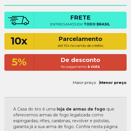
FRETE
ENTREGAMOS EM
TODO BRASIL
10x
Parcelamento
até 10x no cartão de crédito
5%
De desconto
No pagamento
à vista
Maior preço
Menor preço
A Casa do tiro é uma
loja de armas de fogo
que
oferecemos armas de fogo legalizada como
espingardas, rifles, carabinas, revolver e pistolas,
garanta já a sua arma de fogo. Confira nesta página