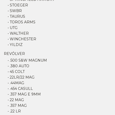
• STOEGER
• SWBR
• TAURUS
• TOROS ARMS
• UTG
• WALTHER
• WINCHESTER
• YILDIZ
REVÓLVER
• .500 S&W MAGNUM
• .380 AUTO
• 45 COLT
• 22LR/22 MAG
• .44MAG
• .454 CASULL
• .357 MAG E 9MM
• 22 MAG
• .357 MAG
• .22 LR