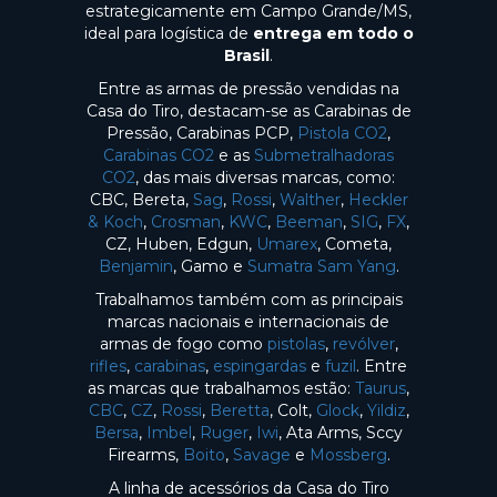
estrategicamente em Campo Grande/MS,
ideal para logística de
entrega em todo o
Brasil
.
Entre as armas de pressão vendidas na
Casa do Tiro, destacam-se as Carabinas de
Pressão, Carabinas PCP,
Pistola CO2
,
Carabinas CO2
e as
Submetralhadoras
CO2
, das mais diversas marcas, como:
CBC, Bereta,
Sag
,
Rossi
,
Walther
,
Heckler
& Koch
,
Crosman
,
KWC
,
Beeman
,
SIG
,
FX
,
CZ, Huben, Edgun,
Umarex
, Cometa,
Benjamin
, Gamo e
Sumatra Sam Yang
.
Trabalhamos também com as principais
marcas nacionais e internacionais de
armas de fogo como
pistolas
,
revólver
,
rifles
,
carabinas
,
espingardas
e
fuzil
. Entre
as marcas que trabalhamos estão:
Taurus
,
CBC
,
CZ
,
Rossi
,
Beretta
, Colt,
Glock
,
Yildiz
,
Bersa
,
Imbel
,
Ruger
,
Iwi
, Ata Arms, Sccy
Firearms,
Boito
,
Savage
e
Mossberg
.
A linha de acessórios da Casa do Tiro