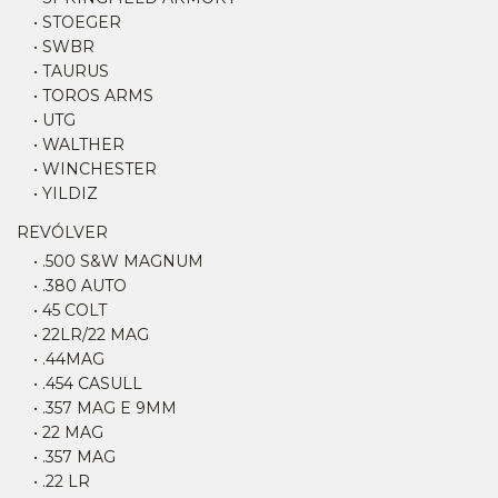
• STOEGER
• SWBR
• TAURUS
• TOROS ARMS
• UTG
• WALTHER
• WINCHESTER
• YILDIZ
REVÓLVER
• .500 S&W MAGNUM
• .380 AUTO
• 45 COLT
• 22LR/22 MAG
• .44MAG
• .454 CASULL
• .357 MAG E 9MM
• 22 MAG
• .357 MAG
• .22 LR