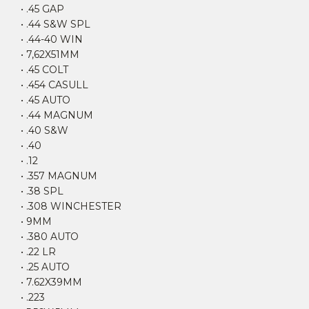
• .45 GAP
• .44 S&W SPL
• .44-40 WIN
• 7,62X51MM
• .45 COLT
• .454 CASULL
• .45 AUTO
• .44 MAGNUM
• .40 S&W
• .40
• .12
• .357 MAGNUM
• .38 SPL
• .308 WINCHESTER
• 9MM
• .380 AUTO
• .22 LR
• .25 AUTO
• 7.62X39MM
• .223