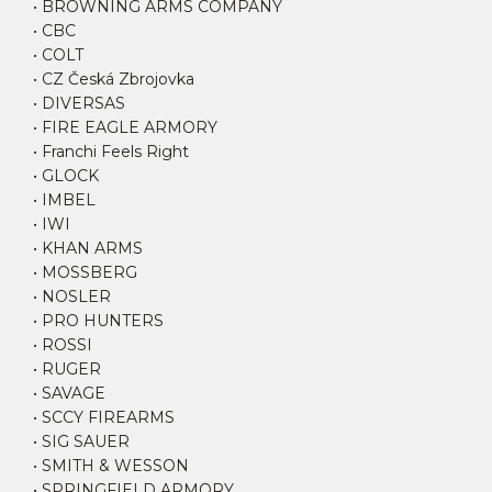
• BROWNING ARMS COMPANY
• CBC
• COLT
• CZ Česká Zbrojovka
• DIVERSAS
• FIRE EAGLE ARMORY
• Franchi Feels Right
• GLOCK
• IMBEL
• IWI
• KHAN ARMS
• MOSSBERG
• NOSLER
• PRO HUNTERS
• ROSSI
• RUGER
• SAVAGE
• SCCY FIREARMS
• SIG SAUER
• SMITH & WESSON
• SPRINGFIELD ARMORY