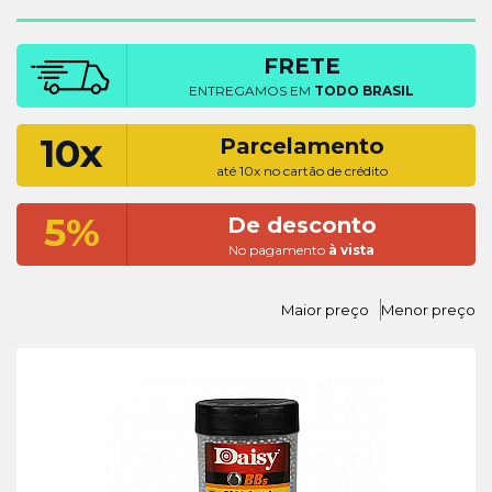
FRETE
ENTREGAMOS EM
TODO BRASIL
10x
Parcelamento
até 10x no cartão de crédito
5%
De desconto
No pagamento
à vista
Maior preço
Menor preço