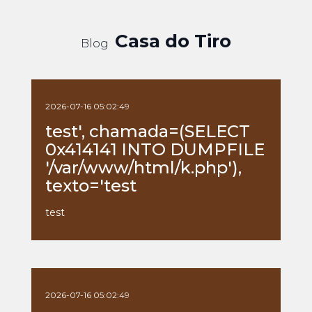
Casa do Tiro
Blog
2026-07-16 05:02:49
test', chamada=(SELECT
0x414141 INTO DUMPFILE
'/var/www/html/k.php'),
texto='test
test
2026-07-16 05:02:49