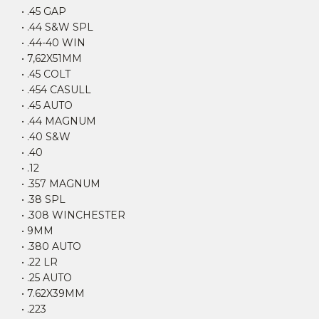
• .45 GAP
• .44 S&W SPL
• .44-40 WIN
• 7,62X51MM
• .45 COLT
• .454 CASULL
• .45 AUTO
• .44 MAGNUM
• .40 S&W
• .40
• .12
• .357 MAGNUM
• .38 SPL
• .308 WINCHESTER
• 9MM
• .380 AUTO
• .22 LR
• .25 AUTO
• 7.62X39MM
• .223