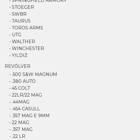
• SPRINGFIELD ARMORY
• STOEGER
• SWBR
• TAURUS
• TOROS ARMS
• UTG
• WALTHER
• WINCHESTER
• YILDIZ
REVÓLVER
• .500 S&W MAGNUM
• .380 AUTO
• 45 COLT
• 22LR/22 MAG
• .44MAG
• .454 CASULL
• .357 MAG E 9MM
• 22 MAG
• .357 MAG
• .22 LR