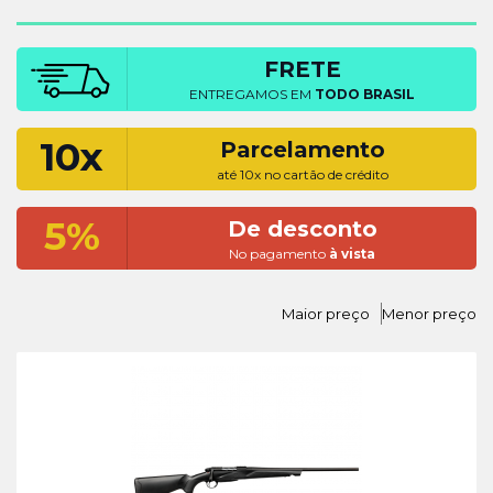
FRETE
ENTREGAMOS EM
TODO BRASIL
10x
Parcelamento
até 10x no cartão de crédito
5%
De desconto
No pagamento
à vista
Maior preço
Menor preço