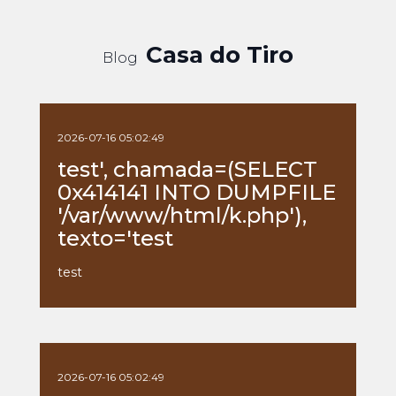
Casa do Tiro
Blog
2026-07-16 05:02:49
test', chamada=(SELECT
0x414141 INTO DUMPFILE
'/var/www/html/k.php'),
texto='test
test
2026-07-16 05:02:49