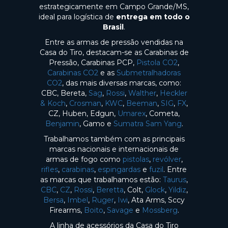
estrategicamente em Campo Grande/MS,
ideal para logística de
entrega em todo o
Brasil
.
Entre as armas de pressão vendidas na
Casa do Tiro, destacam-se as Carabinas de
Pressão, Carabinas PCP,
Pistola CO2
,
Carabinas CO2
e as
Submetralhadoras
CO2
, das mais diversas marcas, como:
CBC, Bereta,
Sag
,
Rossi
,
Walther
,
Heckler
& Koch
,
Crosman
,
KWC
,
Beeman
,
SIG
,
FX
,
CZ, Huben, Edgun,
Umarex
, Cometa,
Benjamin
, Gamo e
Sumatra Sam Yang
.
Trabalhamos também com as principais
marcas nacionais e internacionais de
armas de fogo como
pistolas
,
revólver
,
rifles
,
carabinas
,
espingardas
e
fuzil
. Entre
as marcas que trabalhamos estão:
Taurus
,
CBC
,
CZ
,
Rossi
,
Beretta
, Colt,
Glock
,
Yildiz
,
Bersa
,
Imbel
,
Ruger
,
Iwi
, Ata Arms, Sccy
Firearms,
Boito
,
Savage
e
Mossberg
.
A linha de acessórios da Casa do Tiro