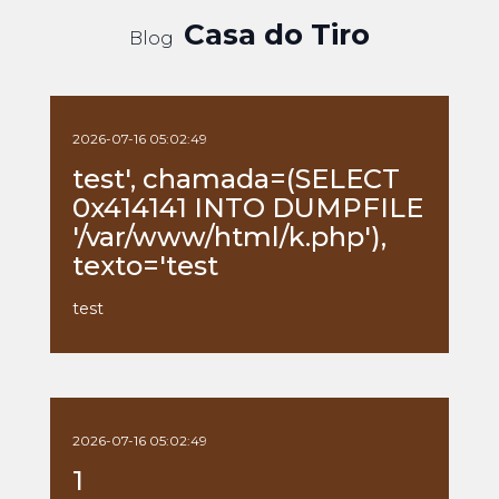
Casa do Tiro
Blog
2026-07-16 05:02:49
test', chamada=(SELECT
0x414141 INTO DUMPFILE
'/var/www/html/k.php'),
texto='test
test
2026-07-16 05:02:49
1