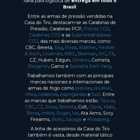
ideal para logística de
entrega em todo o
Brasil
.
Entre as armas de pressão vendidas na
Casa do Tiro, destacam-se as Carabinas de
Pressão, Carabinas PCP,
Pistola CO2
,
Carabinas CO2
e as
Submetralhadoras
CO2
, das mais diversas marcas, como:
CBC, Bereta,
Sag
,
Rossi
,
Walther
,
Heckler
& Koch
,
Crosman
,
KWC
,
Beeman
,
SIG
,
FX
,
CZ, Huben, Edgun,
Umarex
, Cometa,
Benjamin
, Gamo e
Sumatra Sam Yang
.
Trabalhamos também com as principais
marcas nacionais e internacionais de
armas de fogo como
pistolas
,
revólver
,
rifles
,
carabinas
,
espingardas
e
fuzil
. Entre
as marcas que trabalhamos estão:
Taurus
,
CBC
,
CZ
,
Rossi
,
Beretta
, Colt,
Glock
,
Yildiz
,
Bersa
,
Imbel
,
Ruger
,
Iwi
, Ata Arms, Sccy
Firearms,
Boito
,
Savage
e
Mossberg
.
A linha de acessórios da Casa do Tiro
também é vasta, desde material tático