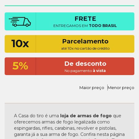
FRETE
ENTREGAMOS EM
TODO BRASIL
10x
Parcelamento
até 10x no cartão de crédito
5%
De desconto
No pagamento
à vista
Maior preço
Menor preço
A Casa do tiro é uma
loja de armas de fogo
que
oferecemos armas de fogo legalizada como
espingardas, rifles, carabinas, revolver e pistolas,
garanta já a sua arma de fogo. Confira nesta página