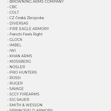
• BROWNING ARMS COMPANY
• CBC
• COLT
• CZ Česká Zbrojovka
• DIVERSAS
• FIRE EAGLE ARMORY
• Franchi Feels Right
• GLOCK
• IMBEL
• IWI
• KHAN ARMS
• MOSSBERG
• NOSLER
• PRO HUNTERS
• ROSSI
• RUGER
• SAVAGE
• SCCY FIREARMS
• SIG SAUER
• SMITH & WESSON
• SPRINGFIELD ARMORY