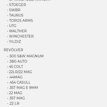
• STOEGER
• SWBR
• TAURUS
• TOROS ARMS
• UTG
• WALTHER
• WINCHESTER
• YILDIZ
REVÓLVER
• .500 S&W MAGNUM
• .380 AUTO
• 45 COLT
• 22LR/22 MAG
• .44MAG
• .454 CASULL
• .357 MAG E 9MM
• 22 MAG
• .357 MAG
• .22 LR