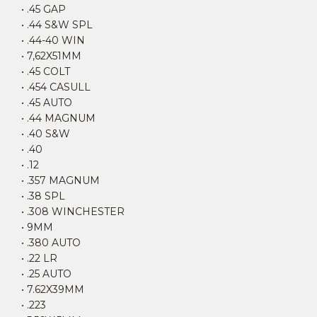
• .45 GAP
• .44 S&W SPL
• .44-40 WIN
• 7,62X51MM
• .45 COLT
• .454 CASULL
• .45 AUTO
• .44 MAGNUM
• .40 S&W
• .40
• .12
• .357 MAGNUM
• .38 SPL
• .308 WINCHESTER
• 9MM
• .380 AUTO
• .22 LR
• .25 AUTO
• 7.62X39MM
• .223