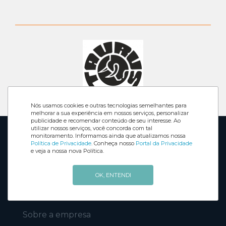
Nós usamos cookies e outras tecnologias semelhantes para
melhorar a sua experiência em nossos serviços, personalizar
publicidade e recomendar conteúdo de seu interesse. Ao
utilizar nossos serviços, você concorda com tal
monitoramento. Informamos ainda que atualizamos nossa
FRETE
Política de Privacidade
. Conheça nosso
Portal da Privacidade
ENTREGAMOS EM
TODO BRASIL
e veja a nossa nova Política.
10x
Parcelamento
OK, ENTENDI
até 10x no cartão de crédito
Sobre a empresa