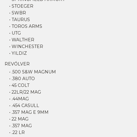
• STOEGER
• SWBR
• TAURUS
• TOROS ARMS
• UTG
• WALTHER
• WINCHESTER
• YILDIZ
REVÓLVER
• .500 S&W MAGNUM
• .380 AUTO
• 45 COLT
• 22LR/22 MAG
• .44MAG
• .454 CASULL
• .357 MAG E 9MM
• 22 MAG
• .357 MAG
• .22 LR