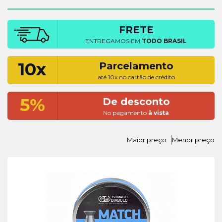
FRETE
ENTREGAMOS EM
TODO BRASIL
10x
Parcelamento
até 10x no cartão de crédito
5%
De desconto
No pagamento
à vista
Maior preço
Menor preço