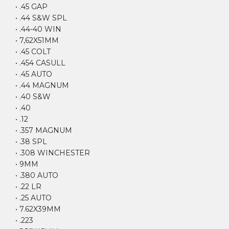
• .45 GAP
• .44 S&W SPL
• .44-40 WIN
• 7,62X51MM
• .45 COLT
• .454 CASULL
• .45 AUTO
• .44 MAGNUM
• .40 S&W
• .40
• .12
• .357 MAGNUM
• .38 SPL
• .308 WINCHESTER
• 9MM
• .380 AUTO
• .22 LR
• .25 AUTO
• 7.62X39MM
• .223