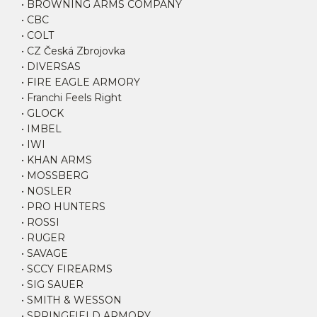
• BROWNING ARMS COMPANY
• CBC
• COLT
• CZ Česká Zbrojovka
• DIVERSAS
• FIRE EAGLE ARMORY
• Franchi Feels Right
• GLOCK
• IMBEL
• IWI
• KHAN ARMS
• MOSSBERG
• NOSLER
• PRO HUNTERS
• ROSSI
• RUGER
• SAVAGE
• SCCY FIREARMS
• SIG SAUER
• SMITH & WESSON
• SPRINGFIELD ARMORY