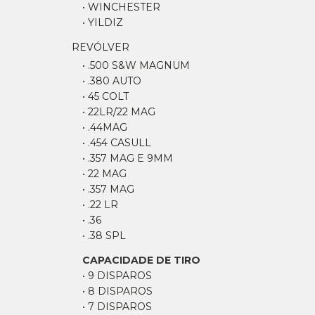
• WINCHESTER
• YILDIZ
REVÓLVER
• .500 S&W MAGNUM
• .380 AUTO
• 45 COLT
• 22LR/22 MAG
• .44MAG
• .454 CASULL
• .357 MAG E 9MM
• 22 MAG
• .357 MAG
• .22 LR
• .36
• .38 SPL
CAPACIDADE DE TIRO
• 9 DISPAROS
• 8 DISPAROS
• 7 DISPAROS