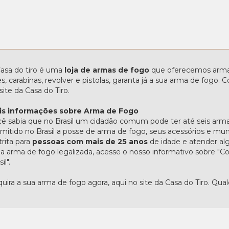
asa do tiro é uma
loja de armas de fogo
que oferecemos armas
les, carabinas, revolver e pistolas, garanta já a sua arma de fogo
site da Casa do Tiro.
is informações sobre Arma de Fogo
ê sabia que no Brasil um cidadão comum pode ter até seis arma
mitido no Brasil a posse de arma de fogo, seus acessórios e mu
trita para
pessoas com mais de 25 anos
de idade e atender alg
 arma de fogo legalizada, acesse o nosso informativo sobre 
il".
uira a sua arma de fogo agora, aqui no site da Casa do Tiro. Qua