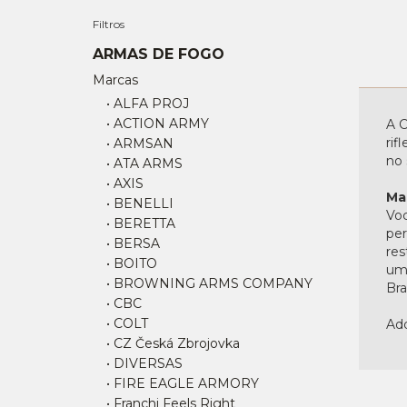
Filtros
ARMAS DE FOGO
Marcas
• ALFA PROJ
• ACTION ARMY
A C
rif
• ARMSAN
no 
• ATA ARMS
• AXIS
Ma
• BENELLI
Voc
• BERETTA
per
• BERSA
res
• BOITO
uma
• BROWNING ARMS COMPANY
Bras
• CBC
• COLT
Adq
• CZ Česká Zbrojovka
• DIVERSAS
• FIRE EAGLE ARMORY
• Franchi Feels Right