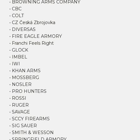
• BROWNING ARMS COMPANY
• CBC
• COLT
• CZ Česká Zbrojovka
• DIVERSAS
• FIRE EAGLE ARMORY
• Franchi Feels Right
• GLOCK
• IMBEL
• IWI
• KHAN ARMS
• MOSSBERG
• NOSLER
• PRO HUNTERS
• ROSSI
• RUGER
• SAVAGE
• SCCY FIREARMS
• SIG SAUER
• SMITH & WESSON
• SPRINGFIELD ARMORY