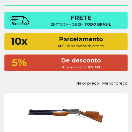
FRETE
ENTREGAMOS EM
TODO BRASIL
10x
Parcelamento
até 10x no cartão de crédito
5%
De desconto
No pagamento
à vista
Maior preço
Menor preço