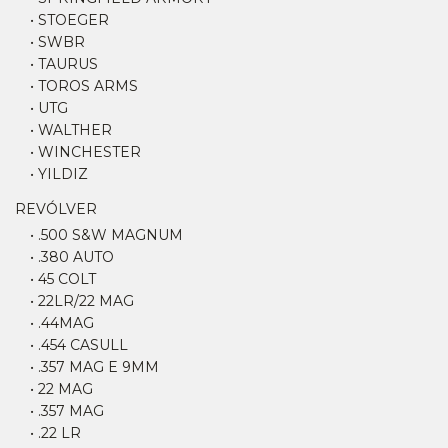
• STOEGER
• SWBR
• TAURUS
• TOROS ARMS
• UTG
• WALTHER
• WINCHESTER
• YILDIZ
REVÓLVER
• .500 S&W MAGNUM
• .380 AUTO
• 45 COLT
• 22LR/22 MAG
• .44MAG
• .454 CASULL
• .357 MAG E 9MM
• 22 MAG
• .357 MAG
• .22 LR