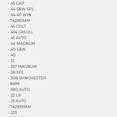
• .45 GAP
• .44 S&W SPL
• .44-40 WIN
• 7,62X51MM
• .45 COLT
• .454 CASULL
• .45 AUTO
• .44 MAGNUM
• .40 S&W
• .40
• .12
• .357 MAGNUM
• .38 SPL
• .308 WINCHESTER
• 9MM
• .380 AUTO
• .22 LR
• .25 AUTO
• 7.62X39MM
• .223