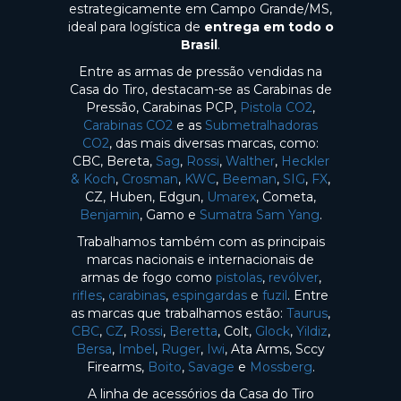
estrategicamente em Campo Grande/MS,
ideal para logística de
entrega em todo o
Brasil
.
Entre as armas de pressão vendidas na
Casa do Tiro, destacam-se as Carabinas de
Pressão, Carabinas PCP,
Pistola CO2
,
Carabinas CO2
e as
Submetralhadoras
CO2
, das mais diversas marcas, como:
CBC, Bereta,
Sag
,
Rossi
,
Walther
,
Heckler
& Koch
,
Crosman
,
KWC
,
Beeman
,
SIG
,
FX
,
CZ, Huben, Edgun,
Umarex
, Cometa,
Benjamin
, Gamo e
Sumatra Sam Yang
.
Trabalhamos também com as principais
marcas nacionais e internacionais de
armas de fogo como
pistolas
,
revólver
,
rifles
,
carabinas
,
espingardas
e
fuzil
. Entre
as marcas que trabalhamos estão:
Taurus
,
CBC
,
CZ
,
Rossi
,
Beretta
, Colt,
Glock
,
Yildiz
,
Bersa
,
Imbel
,
Ruger
,
Iwi
, Ata Arms, Sccy
Firearms,
Boito
,
Savage
e
Mossberg
.
A linha de acessórios da Casa do Tiro