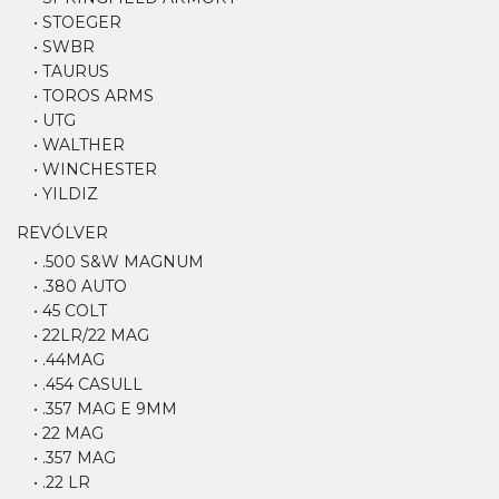
• STOEGER
• SWBR
• TAURUS
• TOROS ARMS
• UTG
• WALTHER
• WINCHESTER
• YILDIZ
REVÓLVER
• .500 S&W MAGNUM
• .380 AUTO
• 45 COLT
• 22LR/22 MAG
• .44MAG
• .454 CASULL
• .357 MAG E 9MM
• 22 MAG
• .357 MAG
• .22 LR