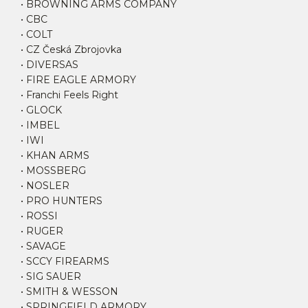
• BROWNING ARMS COMPANY
• CBC
• COLT
• CZ Česká Zbrojovka
• DIVERSAS
• FIRE EAGLE ARMORY
• Franchi Feels Right
• GLOCK
• IMBEL
• IWI
• KHAN ARMS
• MOSSBERG
• NOSLER
• PRO HUNTERS
• ROSSI
• RUGER
• SAVAGE
• SCCY FIREARMS
• SIG SAUER
• SMITH & WESSON
• SPRINGFIELD ARMORY