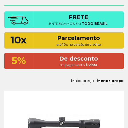
FRETE
ENTREGAMOS EM
TODO BRASIL
10x
Parcelamento
até 10x no cartão de crédito
5%
De desconto
No pagamento
à vista
Maior preço
Menor preço