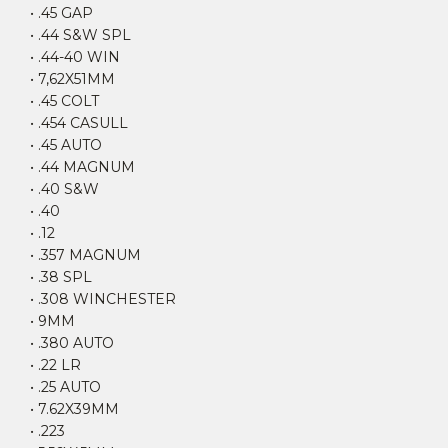
• .45 GAP
• .44 S&W SPL
• .44-40 WIN
• 7,62X51MM
• .45 COLT
• .454 CASULL
• .45 AUTO
• .44 MAGNUM
• .40 S&W
• .40
• .12
• .357 MAGNUM
• .38 SPL
• .308 WINCHESTER
• 9MM
• .380 AUTO
• .22 LR
• .25 AUTO
• 7.62X39MM
• .223