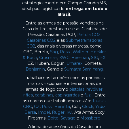
estrategicamente em Campo Grande/MS,
ideal para logística de
entrega em todo o
Brasil
.
Entre as armas de pressão vendidas na
Casa do Tiro, destacam-se as Carabinas de
Pressão, Carabinas PCP,
Pistola CO2
,
Carabinas CO2
e as
Submetralhadoras
CO2
, das mais diversas marcas, como:
CBC, Bereta,
Sag
,
Rossi
,
Walther
,
Heckler
& Koch
,
Crosman
,
KWC
,
Beeman
,
SIG
,
FX
,
CZ, Huben, Edgun,
Umarex
, Cometa,
Benjamin
, Gamo e
Sumatra Sam Yang
.
Trabalhamos também com as principais
marcas nacionais e internacionais de
armas de fogo como
pistolas
,
revólver
,
rifles
,
carabinas
,
espingardas
e
fuzil
. Entre
as marcas que trabalhamos estão:
Taurus
,
CBC
,
CZ
,
Rossi
,
Beretta
, Colt,
Glock
,
Yildiz
,
Bersa
,
Imbel
,
Ruger
,
Iwi
, Ata Arms, Sccy
Firearms,
Boito
,
Savage
e
Mossberg
.
A linha de acessórios da Casa do Tiro