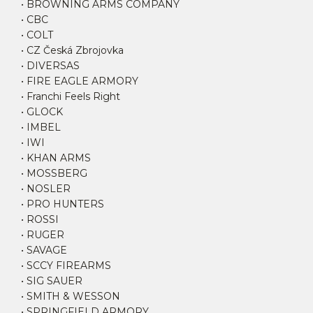
• BROWNING ARMS COMPANY
• CBC
• COLT
• CZ Česká Zbrojovka
• DIVERSAS
• FIRE EAGLE ARMORY
• Franchi Feels Right
• GLOCK
• IMBEL
• IWI
• KHAN ARMS
• MOSSBERG
• NOSLER
• PRO HUNTERS
• ROSSI
• RUGER
• SAVAGE
• SCCY FIREARMS
• SIG SAUER
• SMITH & WESSON
• SPRINGFIELD ARMORY