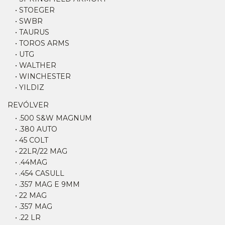
• STOEGER
• SWBR
• TAURUS
• TOROS ARMS
• UTG
• WALTHER
• WINCHESTER
• YILDIZ
REVÓLVER
• .500 S&W MAGNUM
• .380 AUTO
• 45 COLT
• 22LR/22 MAG
• .44MAG
• .454 CASULL
• .357 MAG E 9MM
• 22 MAG
• .357 MAG
• .22 LR