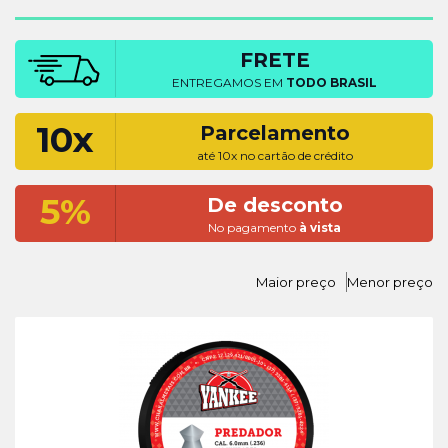
FRETE
ENTREGAMOS EM
TODO BRASIL
10x
Parcelamento
até 10x no cartão de crédito
5%
De desconto
No pagamento
à vista
Maior preço
Menor preço