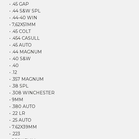
• .45 GAP
• .44 S&W SPL
• .44-40 WIN
• 7,62X51MM
• .45 COLT
• .454 CASULL
• .45 AUTO
• .44 MAGNUM
• .40 S&W
• .40
• .12
• .357 MAGNUM
• .38 SPL
• .308 WINCHESTER
• 9MM
• .380 AUTO
• .22 LR
• .25 AUTO
• 7.62X39MM
• .223