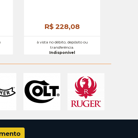
R$ 228,
08
u
à vista no débito, depósito ou
transferência.
Indisponível
amento