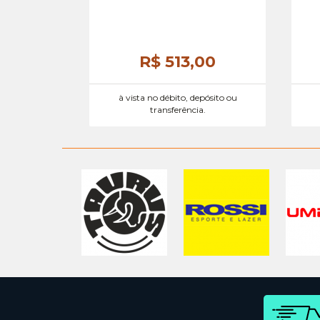
R$ 513,
00
à vista no débito, depósito ou
transferência.