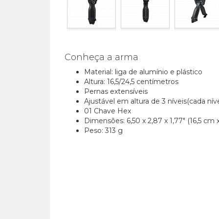
Conheça a arma
Material: liga de alumínio e plástico
Altura:
16,5/24,5 centímetros
Pernas extensíveis
Ajustável em altura de 3 níveis(cada n
01 Chave Hex
Dimensões: 6,50 x 2,87 x 1,77" (16,5 cm 
Peso: 313 g