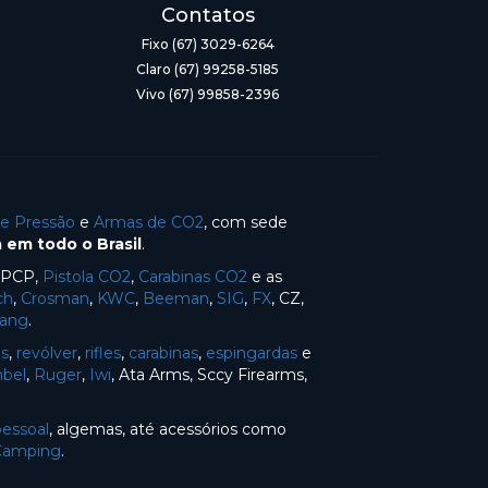
Contatos
Fixo (67) 3029-6264
Claro (67) 99258-5185
Vivo (67) 99858-2396
de Pressão
e
Armas de CO2
, com sede
 em todo o Brasil
.
s PCP,
Pistola CO2
,
Carabinas CO2
e as
ch
,
Crosman
,
KWC
,
Beeman
,
SIG
,
FX
, CZ,
Yang
.
as
,
revólver
,
rifles
,
carabinas
,
espingardas
e
bel
,
Ruger
,
Iwi
, Ata Arms, Sccy Firearms,
pessoal
, algemas, até acessórios como
Camping
.