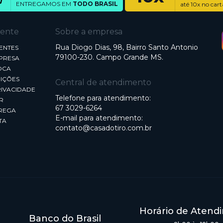
ENTREGAMOS EM
TODO BRASIL
até 10x no cart
iente
Sobre a empresa
Rua Diogo Dias, 98, Bairro Santo Antonio
ENTES
79100-230. Campo Grande MS.
MPRESA
OCA
IÇÕES
Central de atendimento
RIVACIDADE
Telefone para atendimento:
R
67 3029-6264
REGA
E-mail para atendimento:
TA
contato@casadotiro.com.br
Horário de Atend
Banco do Brasil