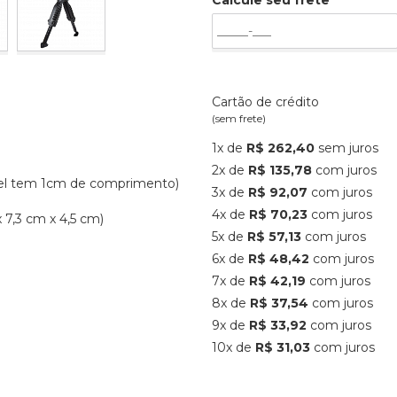
Calcule seu frete
Cartão de crédito
(sem frete)
1x de
R$ 262,40
sem juros
2x de
R$ 135,78
com juros
ível tem 1cm de comprimento)
3x de
R$ 92,07
com juros
4x de
R$ 70,23
com juros
x 7,3 cm x 4,5 cm)
5x de
R$ 57,13
com juros
6x de
R$ 48,42
com juros
7x de
R$ 42,19
com juros
8x de
R$ 37,54
com juros
9x de
R$ 33,92
com juros
10x de
R$ 31,03
com juros