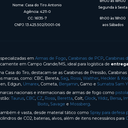
8h00 às 18h00
Nome: Casa do Tiro Antonio
Segunda à Sexta
Agência: 4211-0
CC: 16135-7
8h00 às 18h00
CNPJ: 13.425.502/0001-06
aos Sábados
especializadas em
Armas de Fogo
,
Carabinas de PCP
,
Carabinas 
gicamente em Campo Grande/MS, ideal para logística de
entrega
na Casa do Tiro, destacam-se as Carabinas de Pressão, Carabina
sas marcas, como: CBC, Bereta,
Sag
,
Rossi
,
Walther
,
Heckler & Ko
en, Edgun,
Umarex
, Cometa,
Benjamin
, Gamo e
Sumatra Sam 
arcas nacionais e internacionais de armas de fogo como
pistol
estão:
Taurus
,
CBC
,
CZ
,
Rossi
,
Beretta
, Colt,
Glock
,
Yildiz
,
Bersa
,
Im
Boito
,
Savage
e
Mossberg
.
o também é vasta, desde material tático como
Spray para defesa 
 cilindros de CO2, baterias, alvos, além de itens necessários para