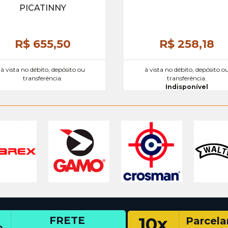
PICATINNY
R$ 655,
50
R$ 258,
18
à vista no débito, depósito ou
à vista no débito, depósito o
transferência.
transferência.
Indisponível
10x
FRETE
Parcel