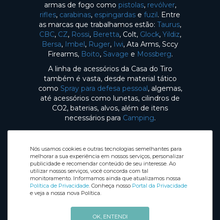
armas de fogo como
pistolas
,
revólver
,
rifles
,
carabinas
,
espingardas
e
fuzil
. Entre
as marcas que trabalhamos estão:
Taurus
,
CBC
,
CZ
,
Rossi
,
Beretta
, Colt,
Glock
,
Yildiz
,
Bersa
,
Imbel
,
Ruger
,
Iwi
, Ata Arms, Sccy
Firearms,
Boito
,
Savage
e
Mossberg
.
A linha de acessórios da Casa do Tiro
também é vasta, desde material tático
como
Spray para defesa pessoal
, algemas,
até acessórios como lunetas, cilindros de
CO2, baterias, alvos, além de itens
necessários para
Camping
.
Nós usamos cookies e outras tecnologias semelhantes para
melhorar a sua experiência em nossos serviços, personalizar
publicidade e recomendar conteúdo de seu interesse. Ao
utilizar nossos serviços, você concorda com tal
Selos de Segurança
monitoramento. Informamos ainda que atualizamos nossa
Redes sociais
Política de Privacidade
. Conheça nosso
Portal da Privacidade
e veja a nossa nova Política.
OK, ENTENDI