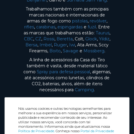
Benjamin
, Gamo e
Sumatra Sam Yang
.
Trabalhamos também com as principais
marcas nacionais e internacionais de
armas de fogo como
pistolas
,
revólver
,
rifles
,
carabinas
,
espingardas
e
fuzil
. Entre
as marcas que trabalhamos estão:
Taurus
,
CBC
,
CZ
,
Rossi
,
Beretta
, Colt,
Glock
,
Yildiz
,
Bersa
,
Imbel
,
Ruger
,
Iwi
, Ata Arms, Sccy
Firearms,
Boito
,
Savage
e
Mossberg
.
A linha de acessórios da Casa do Tiro
também é vasta, desde material tático
como
Spray para defesa pessoal
, algemas,
até acessórios como lunetas, cilindros de
CO2, baterias, alvos, além de itens
necessários para
Camping
.
Nós usamos cookies e outras tecnologias semelhantes para
melhorar a sua experiência em nossos serviços, personalizar
publicidade e recomendar conteúdo de seu interesse. Ao
utilizar nossos serviços, você concorda com tal
Selos de Segurança
monitoramento. Informamos ainda que atualizamos nossa
Redes sociais
Política de Privacidade
. Conheça nosso
Portal da Privacidade