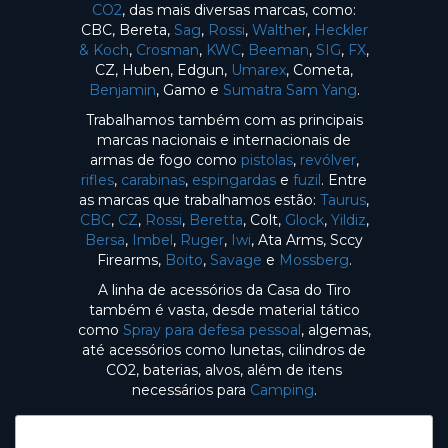
CO2
, das mais diversas marcas, como:
CBC, Bereta,
Sag
,
Rossi
,
Walther
,
Heckler
& Koch
,
Crosman
,
KWC
,
Beeman
,
SIG
,
FX
,
CZ, Huben, Edgun,
Umarex
, Cometa,
Benjamin
, Gamo e
Sumatra Sam Yang
.
Trabalhamos também com as principais
marcas nacionais e internacionais de
armas de fogo como
pistolas
,
revólver
,
rifles
,
carabinas
,
espingardas
e
fuzil
. Entre
as marcas que trabalhamos estão:
Taurus
,
CBC
,
CZ
,
Rossi
,
Beretta
, Colt,
Glock
,
Yildiz
,
Bersa
,
Imbel
,
Ruger
,
Iwi
, Ata Arms, Sccy
Firearms,
Boito
,
Savage
e
Mossberg
.
A linha de acessórios da Casa do Tiro
também é vasta, desde material tático
como
Spray para defesa pessoal
, algemas,
até acessórios como lunetas, cilindros de
CO2, baterias, alvos, além de itens
necessários para
Camping
.