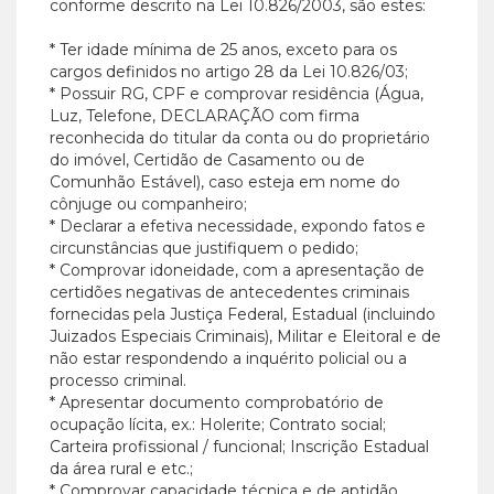
conforme descrito na Lei 10.826/2003, são estes:
* Ter idade mínima de 25 anos, exceto para os
cargos definidos no artigo 28 da Lei 10.826/03;
* Possuir RG, CPF e comprovar residência (Água,
Luz, Telefone, DECLARAÇÃO com firma
reconhecida do titular da conta ou do proprietário
do imóvel, Certidão de Casamento ou de
Comunhão Estável), caso esteja em nome do
cônjuge ou companheiro;
* Declarar a efetiva necessidade, expondo fatos e
circunstâncias que justifiquem o pedido;
* Comprovar idoneidade, com a apresentação de
certidões negativas de antecedentes criminais
fornecidas pela Justiça Federal, Estadual (incluindo
Juizados Especiais Criminais), Militar e Eleitoral e de
não estar respondendo a inquérito policial ou a
processo criminal.
* Apresentar documento comprobatório de
ocupação lícita, ex.: Holerite; Contrato social;
Carteira profissional / funcional; Inscrição Estadual
da área rural e etc.;
* Comprovar capacidade técnica e de aptidão