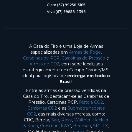
Claro (67) 99258-5185
Vivo (67) 99858-2396
A Casa do Tiro é uma Loja de Armas
especializadas em
Armas de Fogo
,
Carabinas de PCP
,
Carabinas de Pressão
e
Armas de CO2
, com sede localizada
estrategicamente em Campo Grande/MS,
ideal para logística de
entrega em todo o
Brasil
.
Entre as armas de pressão vendidas na
Casa do Tiro, destacam-se as Carabinas de
Pressão, Carabinas PCP,
Pistola CO2
,
Carabinas CO2
e as
Submetralhadoras
CO2
, das mais diversas marcas, como:
CBC, Bereta,
Sag
,
Rossi
,
Walther
,
Heckler
& Koch
,
Crosman
,
KWC
,
Beeman
,
SIG
,
FX
,
CZ, Huben, Edgun,
Umarex
, Cometa,