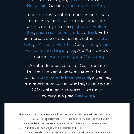
Benjamin
, Gamo e
Sumatra Sam Yang
.
Trabalhamos também com as principais
marcas nacionais e internacionais de
armas de fogo como
pistolas
,
revólver
,
rifles
,
carabinas
,
espingardas
e
fuzil
. Entre
as marcas que trabalhamos estão:
Taurus
,
CBC
,
CZ
,
Rossi
,
Beretta
, Colt,
Glock
,
Yildiz
,
Bersa
,
Imbel
,
Ruger
,
Iwi
, Ata Arms, Sccy
Firearms,
Boito
,
Savage
e
Mossberg
.
A linha de acessórios da Casa do Tiro
também é vasta, desde material tático
como
Spray para defesa pessoal
, algemas,
até acessórios como lunetas, cilindros de
CO2, baterias, alvos, além de itens
necessários para
Camping
.
Nós usamos cookies e outras tecnologias semelhantes para
melhorar a sua experiência em nossos serviços, personalizar
publicidade e recomendar conteúdo de seu interesse. Ao
utilizar nossos serviços, você concorda com tal
Selos de Segurança
monitoramento. Informamos ainda que atualizamos nossa
Redes sociais