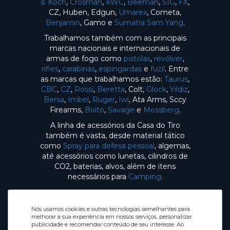
& Koch
,
Crosman
,
KWC
,
Beeman
,
SIG
,
FX
,
CZ, Huben, Edgun,
Umarex
, Cometa,
Benjamin
, Gamo e
Sumatra Sam Yang
.
Trabalhamos também com as principais
marcas nacionais e internacionais de
armas de fogo como
pistolas
,
revólver
,
rifles
,
carabinas
,
espingardas
e
fuzil
. Entre
as marcas que trabalhamos estão:
Taurus
,
CBC
,
CZ
,
Rossi
,
Beretta
, Colt,
Glock
,
Yildiz
,
Bersa
,
Imbel
,
Ruger
,
Iwi
, Ata Arms, Sccy
Firearms,
Boito
,
Savage
e
Mossberg
.
A linha de acessórios da Casa do Tiro
também é vasta, desde material tático
como
Spray para defesa pessoal
, algemas,
até acessórios como lunetas, cilindros de
CO2, baterias, alvos, além de itens
necessários para
Camping
.
Nós usamos cookies e outras tecnologias semelhantes para
melhorar a sua experiência em nossos serviços, personalizar
publicidade e recomendar conteúdo de seu interesse. Ao