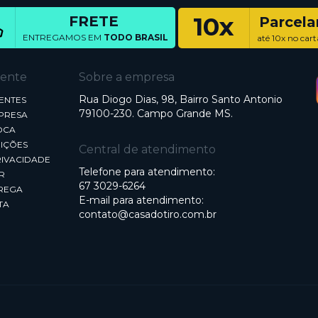
10x
FRETE
Parcel
ENTREGAMOS EM
TODO BRASIL
até 10x no cart
iente
Sobre a empresa
Rua Diogo Dias, 98, Bairro Santo Antonio
ENTES
79100-230. Campo Grande MS.
MPRESA
OCA
IÇÕES
Central de atendimento
RIVACIDADE
Telefone para atendimento:
R
67 3029-6264
REGA
E-mail para atendimento:
TA
contato@casadotiro.com.br