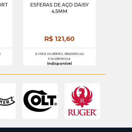
ORT
ESFERAS DE AÇO DAISY
4.5MM
R$ 121,
60
u
à vista no débito, depósito ou
transferência.
Indisponível