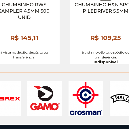
CHUMBINHO RWS
CHUMBINHO H&N SP
SAMPLER 4.5MM 500
PILEDRIVER 5.5MM
UNID
R$ 145,
11
R$ 109,
25
à vista no débito, depósito ou
à vista no débito, depósito o
transferência.
transferência.
Indisponível