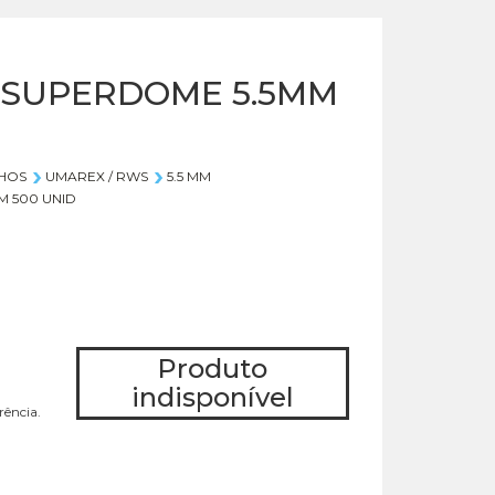
SUPERDOME 5.5MM
HOS
UMAREX / RWS
5.5 MM
 500 UNID
Produto
indisponível
rência.