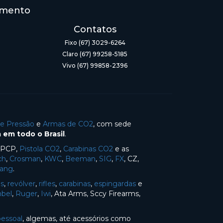
imento
Contatos
Fixo (67) 3029-6264
Claro (67) 99258-5185
Vivo (67) 99858-2396
de Pressão
e
Armas de CO2
, com sede
 em todo o Brasil
.
s PCP,
Pistola CO2
,
Carabinas CO2
e as
ch
,
Crosman
,
KWC
,
Beeman
,
SIG
,
FX
, CZ,
Yang
.
as
,
revólver
,
rifles
,
carabinas
,
espingardas
e
bel
,
Ruger
,
Iwi
, Ata Arms, Sccy Firearms,
pessoal
, algemas, até acessórios como