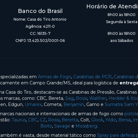
Horário de Atend
Banco do Brasil
8h00 às 18h00
Nome: Casa do Tiro Antonio
Segunda à Sexta
Agência: 4211-0
CC: 16135-7
8h00 às 18h00
CNPJ: 13.425.502/0001-06
aos Sábados
especializadas em
Armas de Fogo
,
Carabinas de PCP
,
Carabinas 
gicamente em Campo Grande/MS, ideal para logística de
entrega
na Casa do Tiro, destacam-se as Carabinas de Pressão, Carabina
sas marcas, como: CBC, Bereta,
Sag
,
Rossi
,
Walther
,
Heckler & Ko
en, Edgun,
Umarex
, Cometa,
Benjamin
, Gamo e
Sumatra Sam 
arcas nacionais e internacionais de armas de fogo como
pistol
estão:
Taurus
,
CBC
,
CZ
,
Rossi
,
Beretta
, Colt,
Glock
,
Yildiz
,
Bersa
,
Im
Boito
,
Savage
e
Mossberg
.
o também é vasta, desde material tático como
Spray para defesa 