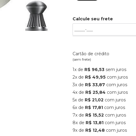
Calcule seu frete
Cartão de crédito
(sem frete)
1x de
R$ 96,53
sem juros
2x de
R$ 49,95
com juros
3x de
R$ 33,87
com juros
4x de
R$ 25,84
com juros
5x de
R$ 21,02
com juros
6x de
R$ 17,81
com juros
7x de
R$ 15,52
com juros
8x de
R$ 13,81
com juros
9x de
R$ 12,48
com juros