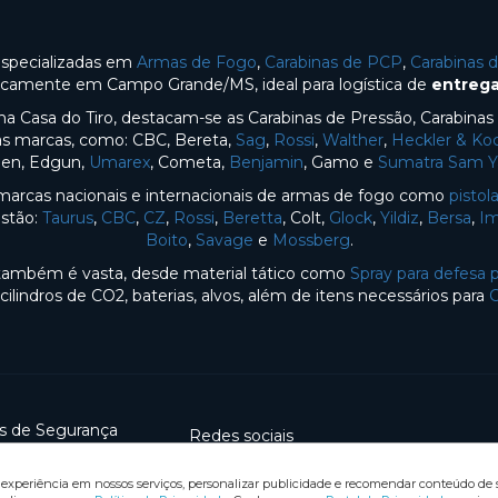
especializadas em
Armas de Fogo
,
Carabinas de PCP
,
Carabinas 
gicamente em Campo Grande/MS, ideal para logística de
entrega
na Casa do Tiro, destacam-se as Carabinas de Pressão, Carabina
sas marcas, como: CBC, Bereta,
Sag
,
Rossi
,
Walther
,
Heckler & Ko
en, Edgun,
Umarex
, Cometa,
Benjamin
, Gamo e
Sumatra Sam 
arcas nacionais e internacionais de armas de fogo como
pistol
estão:
Taurus
,
CBC
,
CZ
,
Rossi
,
Beretta
, Colt,
Glock
,
Yildiz
,
Bersa
,
Im
Boito
,
Savage
e
Mossberg
.
o também é vasta, desde material tático como
Spray para defesa 
 cilindros de CO2, baterias, alvos, além de itens necessários para
s de Segurança
Redes sociais
xperiência em nossos serviços, personalizar publicidade e recomendar conteúdo de se