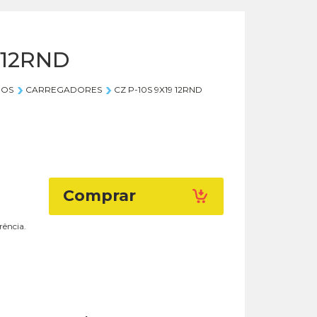
9 12RND
IOS
CARREGADORES
CZ P-10S 9X19 12RND
Comprar
rência.