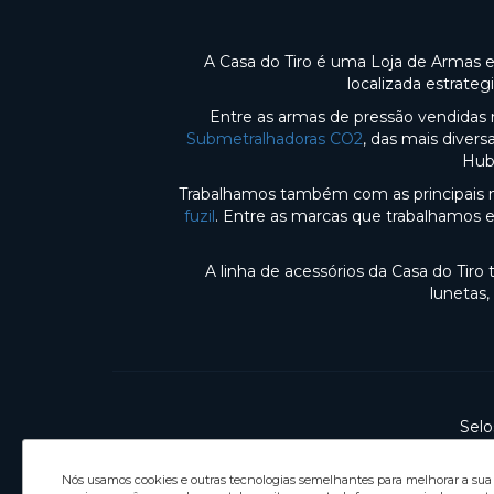
A Casa do Tiro é uma Loja de Armas 
localizada estrate
Entre as armas de pressão vendidas 
Submetralhadoras CO2
, das mais diver
Hub
Trabalhamos também com as principais m
fuzil
. Entre as marcas que trabalhamos 
A linha de acessórios da Casa do Tir
lunetas,
Selo
Nós usamos cookies e outras tecnologias semelhantes para melhorar a sua e