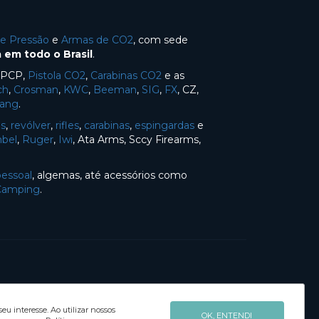
de Pressão
e
Armas de CO2
, com sede
 em todo o Brasil
.
s PCP,
Pistola CO2
,
Carabinas CO2
e as
ch
,
Crosman
,
KWC
,
Beeman
,
SIG
,
FX
, CZ,
Yang
.
as
,
revólver
,
rifles
,
carabinas
,
espingardas
e
bel
,
Ruger
,
Iwi
, Ata Arms, Sccy Firearms,
pessoal
, algemas, até acessórios como
Camping
.
u interesse. Ao utilizar nossos
OK, ENTENDI