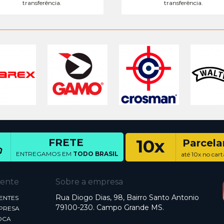
transferência.
transferência.
10x
FRETE
Parcel
ENTREGAMOS EM
TODO BRASIL
até 10x no cart
iente
Sobre a empresa
Rua Diogo Dias, 98, Bairro Santo Antonio
ENTES
79100-230. Campo Grande MS.
MPRESA
OCA