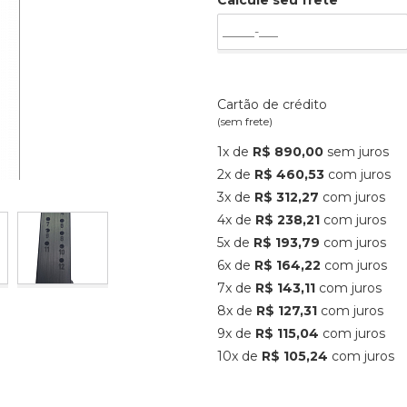
Calcule seu frete
Cartão de crédito
(sem frete)
1x de
R$ 890,00
sem juros
2x de
R$ 460,53
com juros
3x de
R$ 312,27
com juros
4x de
R$ 238,21
com juros
5x de
R$ 193,79
com juros
6x de
R$ 164,22
com juros
7x de
R$ 143,11
com juros
8x de
R$ 127,31
com juros
9x de
R$ 115,04
com juros
10x de
R$ 105,24
com juros