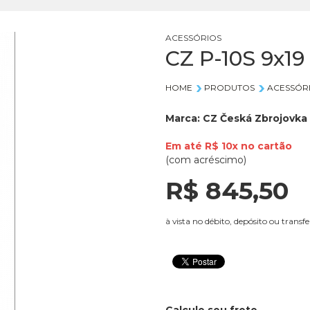
ACESSÓRIOS
CZ P-10S 9x1
HOME
PRODUTOS
ACESSÓR
Marca:
CZ Česká Zbrojovka
Em até
R$ 10x
no
cartão
(com acréscimo)
R$ 845,
50
à vista no débito, depósito ou transfe