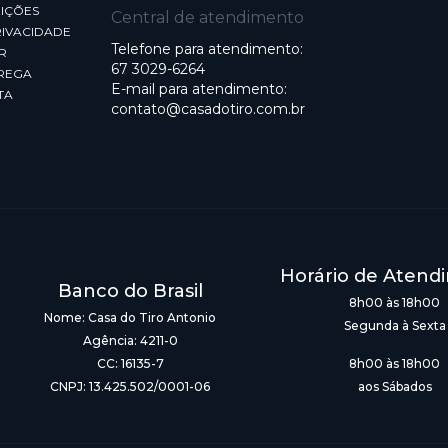
IÇÕES
Central de atendimento
RIVACIDADE
Telefone para atendimento:
R
67 3029-6264
REGA
E-mail para atendimento:
TA
contato@casadotiro.com.br
Horário de Atend
Banco do Brasil
8h00 às 18h00
Nome: Casa do Tiro Antonio
Segunda à Sexta
Agência: 4211-0
CC: 16135-7
8h00 às 18h00
CNPJ: 13.425.502/0001-06
aos Sábados