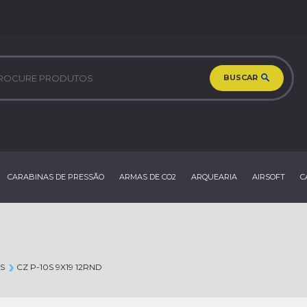
BUSCAR
CARABINAS DE PRESSÃO
ARMAS DE CO2
ARQUEARIA
AIRSOFT
C
S
CZ P-10S 9X19 12RND