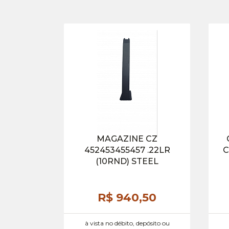
MAGAZINE CZ
452453455457 .22LR
C
(10RND) STEEL
R$ 940,
50
à vista no débito, depósito ou