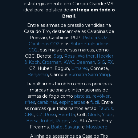
estrategicamente em Campo Grande/MS,
ideal para logística de
entrega em todo o
Brasil
.
Entre as armas de pressão vendidas na
Casa do Tiro, destacam-se as Carabinas de
Pressão, Carabinas PCP,
Pistola CO2
,
Carabinas CO2
e as
Submetralhadoras
CO2
, das mais diversas marcas, como:
CBC, Bereta,
Sag
,
Rossi
,
Walther
,
Heckler
& Koch
,
Crosman
,
KWC
,
Beeman
,
SIG
,
FX
,
CZ, Huben, Edgun,
Umarex
, Cometa,
Benjamin
, Gamo e
Sumatra Sam Yang
.
Trabalhamos também com as principais
marcas nacionais e internacionais de
armas de fogo como
pistolas
,
revólver
,
rifles
,
carabinas
,
espingardas
e
fuzil
. Entre
as marcas que trabalhamos estão:
Taurus
,
CBC
,
CZ
,
Rossi
,
Beretta
, Colt,
Glock
,
Yildiz
,
Bersa
,
Imbel
,
Ruger
,
Iwi
, Ata Arms, Sccy
Firearms,
Boito
,
Savage
e
Mossberg
.
A linha de acessórios da Casa do Tiro