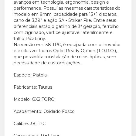
avanços em tecnologia, ergonomia, design e
performance. Possui as mesmas características do
modelo em 9mm: capacidade para 13+1 disparos,
cano de 3,39” e ação SA - Striker Fire. Entre seus
diferenciais estão o gatilho de 3ª geração, ferrolho
com zigrinado, vértice ajustável lateralmente e
trilho Picatinny.
Na versão em .38 TPC, é equipada com o inovador
e exclusivo Taurus Optic Ready Option (T.O.R.O.),
que possibilita a instalação de miras ópticas, sem
necessidade de customizações.
Espécie: Pistola
Fabricante: Taurus
Modelo: GX2 TORO
Acabamento: Oxidado Fosco
Calibre: 38 TPC
Capacidade: 13+1 Tiros