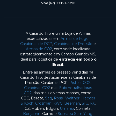
Vivo (67) 99858-2396
A Casa do Tiro é uma Loja de Armas
especializadas em
Armas de Fogo
,
Carabinas de PCP
,
Carabinas de Pressão
e
Armas de CO2
, com sede localizada
estrategicamente em Campo Grande/MS,
ideal para logística de
entrega em todo o
Brasil
.
Entre as armas de pressão vendidas na
Casa do Tiro, destacam-se as Carabinas de
Pressão, Carabinas PCP,
Pistola CO2
,
Carabinas CO2
e as
Submetralhadoras
CO2
, das mais diversas marcas, como:
CBC, Bereta,
Sag
,
Rossi
,
Walther
,
Heckler
& Koch
,
Crosman
,
KWC
,
Beeman
,
SIG
,
FX
,
CZ, Huben, Edgun,
Umarex
, Cometa,
Benjamin
, Gamo e
Sumatra Sam Yang
.