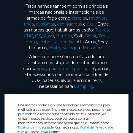
Trabalhamos também com as principais
marcas nacionais e internacionais de
armas de fogo como
pistolas
,
revólver
,
rifles
,
carabinas
,
espingardas
e
fuzil
. Entre
as marcas que trabalhamos estão:
Taurus
,
CBC
,
CZ
,
Rossi
,
Beretta
, Colt,
Glock
,
Yildiz
,
Bersa
,
Imbel
,
Ruger
,
Iwi
, Ata Arms, Sccy
Firearms,
Boito
,
Savage
e
Mossberg
.
A linha de acessórios da Casa do Tiro
também é vasta, desde material tático
como
Spray para defesa pessoal
, algemas,
até acessórios como lunetas, cilindros de
CO2, baterias, alvos, além de itens
necessários para
Camping
.
Nós usamos cookies e outras tecnologias semelhantes para
melhorar a sua experiência em nossos serviços, personalizar
publicidade e recomendar conteúdo de seu interesse. Ao
utilizar nossos serviços, você concorda com tal
Selos de Segurança
monitoramento. Informamos ainda que atualizamos nossa
Redes sociais
Política de Privacidade
. Conheça nosso
Portal da Privacidade
e veja a nossa nova Política.