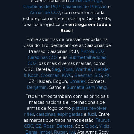
especializadas em
Armas de Fogo
,
Carabinas de PCP
,
Carabinas de Pressão
e
Armas de CO2
, com sede localizada
estrategicamente em Campo Grande/MS,
ideal para logística de
entrega em todo o
Brasil
.
Entre as armas de pressão vendidas na
Casa do Tiro, destacam-se as Carabinas de
Pressão, Carabinas PCP,
Pistola CO2
,
Carabinas CO2
e as
Submetralhadoras
CO2
, das mais diversas marcas, como:
CBC, Bereta,
Sag
,
Rossi
,
Walther
,
Heckler
& Koch
,
Crosman
,
KWC
,
Beeman
,
SIG
,
FX
,
CZ, Huben, Edgun,
Umarex
, Cometa,
Benjamin
, Gamo e
Sumatra Sam Yang
.
Trabalhamos também com as principais
marcas nacionais e internacionais de
armas de fogo como
pistolas
,
revólver
,
rifles
,
carabinas
,
espingardas
e
fuzil
. Entre
as marcas que trabalhamos estão:
Taurus
,
CBC
,
CZ
,
Rossi
,
Beretta
, Colt,
Glock
,
Yildiz
,
Bersa
,
Imbel
,
Ruger
,
Iwi
, Ata Arms, Sccy