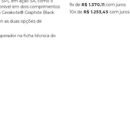
38 SPL em ação SA, como o
9x de
R$ 1.370,11
com juros
sponível em dois comprimentos
10x de
R$ 1.253,45
com juros
 Cerakote® Graphite Black.
n as duas opções de
mperador na ficha técnica do