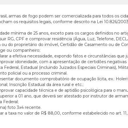
asil, armas de fogo podem ser comercializada para todos os cida
cham os requisitos legais, conforme descrito na Lei 10.826/2003,
 idade mínima de 25 anos, exceto para os cargos definidos no arti
suir RG, CPF e comprovar residência (Água, Luz, Telefone, DEC
 ou do proprietário do imóvel, Certidão de Casamento ou de C
uge ou companheiro;
larar a efetiva necessidade, expondo fatos e circunstâncias que j
provar idoneidade, com a apresentação de certidões negativas 
ça Federal, Estadual (incluindo Juizados Especiais Criminais), Mili
rito policial ou a processo criminal.
esentar documento comprobatório de ocupação lícita, ex.: Holerite;
onal; Inscrição Estadual da área rural e etc.;
provar capacidade técnica e de aptidão psicológica para o manu
uperior a 01 ano, que deverá ser atestado por instrutor de arma
ia Federal;
uma) foto 3x4 recente.
ar a taxa no valor de R$ 88,00, conforme estabelecido no art. 11,