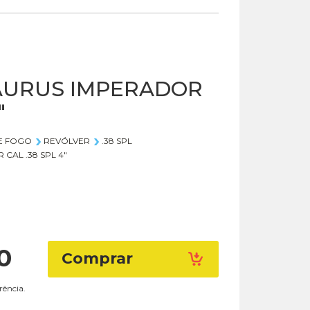
AURUS IMPERADOR
"
E FOGO
REVÓLVER
.38 SPL
CAL .38 SPL 4"
0
Comprar
rência.