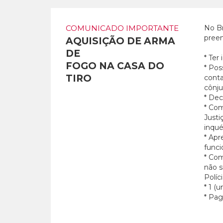
COMUNICADO IMPORTANTE
No Br
preen
AQUISIÇÃO DE ARMA
DE
* Ter
FOGO NA CASA DO
* Pos
TIRO
conta
cônj
* Dec
* Com
Justi
inqué
* Apr
funci
* Com
não s
Políc
* 1 (
* Pag