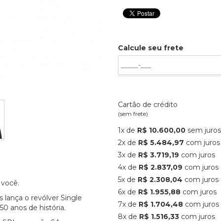
Calcule seu frete
Cartão de crédito
(sem frete)
1x de
R$ 10.600,00
sem juros
2x de
R$ 5.484,97
com juros
3x de
R$ 3.719,19
com juros
4x de
R$ 2.837,09
com juros
5x de
R$ 2.308,04
com juros
 você.
6x de
R$ 1.955,88
com juros
s lança o revólver Single
7x de
R$ 1.704,48
com juros
0 anos de história.
8x de
R$ 1.516,33
com juros