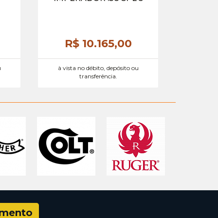
R$ 10.165,
00
u
à vista no débito, depósito ou
transferência.
amento