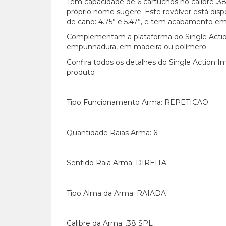
Tem capacidade de 6 cartuchos no calibre .
próprio nome sugere. Este revólver está di
de cano: 4.75” e 5.47”, e tem acabamento em
Complementam a plataforma do Single Actio
empunhadura, em madeira ou polímero.
Confira todos os detalhes do Single Action I
produto
Tipo Funcionamento Arma: REPETICAO
Quantidade Raias Arma: 6
Sentido Raia Arma: DIREITA
Tipo Alma da Arma: RAIADA
Calibre da Arma: .38 SPL