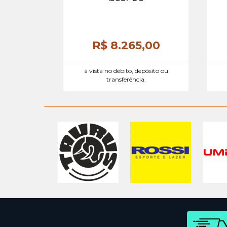
R$ 8.265,
00
à vista no débito, depósito ou
transferência.