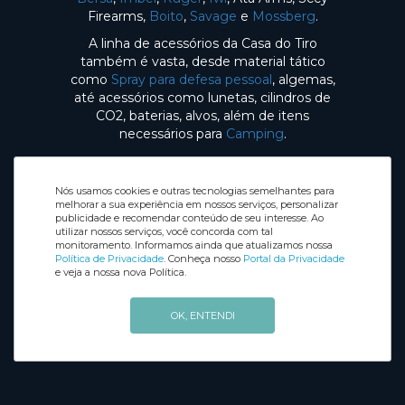
Firearms,
Boito
,
Savage
e
Mossberg
.
A linha de acessórios da Casa do Tiro
também é vasta, desde material tático
como
Spray para defesa pessoal
, algemas,
até acessórios como lunetas, cilindros de
CO2, baterias, alvos, além de itens
necessários para
Camping
.
Nós usamos cookies e outras tecnologias semelhantes para
melhorar a sua experiência em nossos serviços, personalizar
publicidade e recomendar conteúdo de seu interesse. Ao
utilizar nossos serviços, você concorda com tal
Selos de Segurança
monitoramento. Informamos ainda que atualizamos nossa
Redes sociais
Política de Privacidade
. Conheça nosso
Portal da Privacidade
e veja a nossa nova Política.
OK, ENTENDI