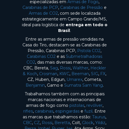
especializadas em
Armas de Fogo
,
Carabinas de PCP
,
Carabinas de Pressão
e
Armas de CO2
, com sede localizada
estrategicamente em Campo Grande/MS,
ideal para logística de
entrega em todo o
Brasil
.
Entre as armas de pressão vendidas na
Casa do Tiro, destacam-se as Carabinas de
Pressão, Carabinas PCP,
Pistola CO2
,
Carabinas CO2
e as
Submetralhadoras
CO2
, das mais diversas marcas, como:
CBC, Bereta,
Sag
,
Rossi
,
Walther
,
Heckler
& Koch
,
Crosman
,
KWC
,
Beeman
,
SIG
,
FX
,
CZ, Huben, Edgun,
Umarex
, Cometa,
Benjamin
, Gamo e
Sumatra Sam Yang
.
Trabalhamos também com as principais
marcas nacionais e internacionais de
armas de fogo como
pistolas
,
revólver
,
rifles
,
carabinas
,
espingardas
e
fuzil
. Entre
as marcas que trabalhamos estão:
Taurus
,
CBC
,
CZ
,
Rossi
,
Beretta
, Colt,
Glock
,
Yildiz
,
Bersa
,
Imbel
,
Ruger
,
Iwi
, Ata Arms, Sccy