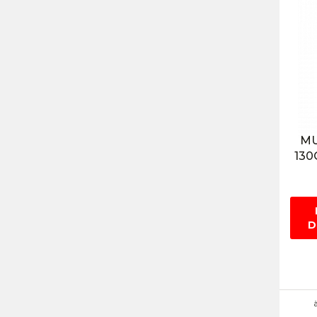
MU
130
D