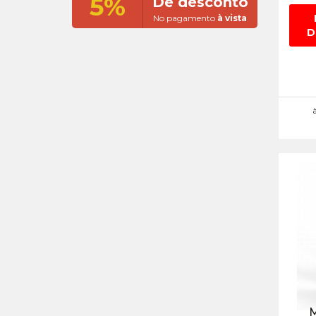
5%
De desconto
No pagamento
à vista
D