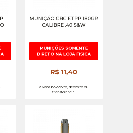
PP
MUNIÇÃO CBC ETPP 180GR
TO
CALIBRE .40 S&W
E
MUNIÇÕES SOMENTE
CA
DIRETO NA LOJA FÍSICA
R$ 11,
40
u
à vista no débito, depósito ou
transferência.