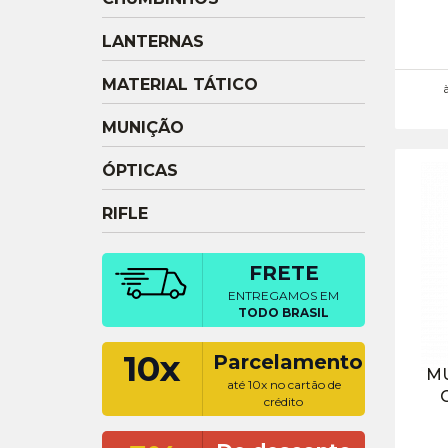
LANTERNAS
MATERIAL TÁTICO
MUNIÇÃO
ÓPTICAS
RIFLE
FRETE
ENTREGAMOS EM
TODO BRASIL
10x
Parcelamento
M
até 10x no cartão de
crédito