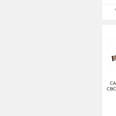
CA
CBC