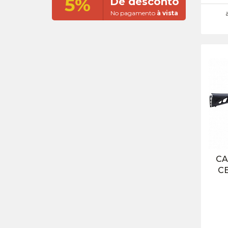
5%
De desconto
No pagamento
à vista
CA
CB