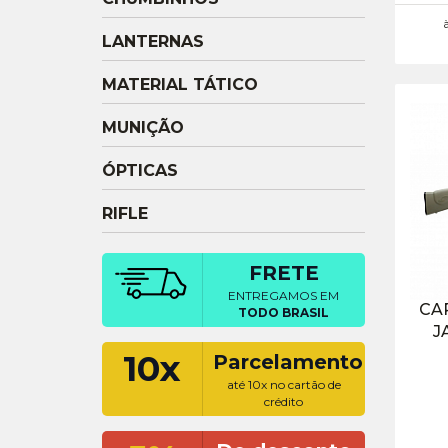
LANTERNAS
MATERIAL TÁTICO
MUNIÇÃO
ÓPTICAS
RIFLE
FRETE
ENTREGAMOS EM
CA
TODO BRASIL
J
10x
Parcelamento
até 10x no cartão de
crédito