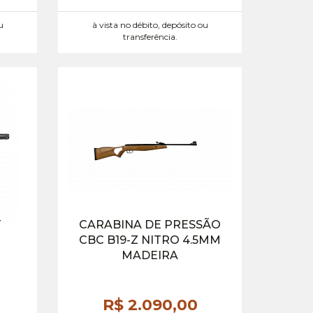
u
à vista no débito, depósito ou
transferência.
T
CARABINA DE PRESSÃO
CBC B19-Z NITRO 4.5MM
MADEIRA
R$ 2.090,
00