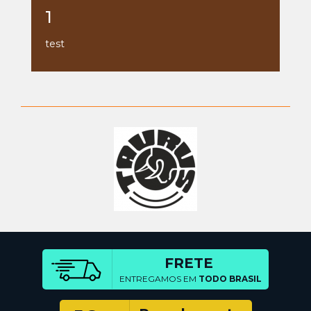
1
test
FRETE
ENTREGAMOS EM
TODO BRASIL