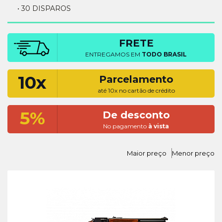
• 30 DISPAROS
FRETE
ENTREGAMOS EM
TODO BRASIL
10x
Parcelamento
até 10x no cartão de crédito
5%
De desconto
No pagamento
à vista
Maior preço
Menor preço