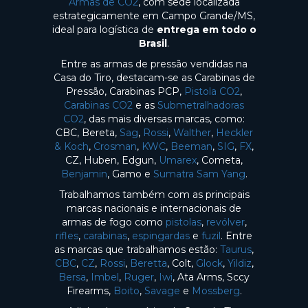
Armas de CO2
, com sede localizada
estrategicamente em Campo Grande/MS,
ideal para logística de
entrega em todo o
Brasil
.
Entre as armas de pressão vendidas na
Casa do Tiro, destacam-se as Carabinas de
Pressão, Carabinas PCP,
Pistola CO2
,
Carabinas CO2
e as
Submetralhadoras
CO2
, das mais diversas marcas, como:
CBC, Bereta,
Sag
,
Rossi
,
Walther
,
Heckler
& Koch
,
Crosman
,
KWC
,
Beeman
,
SIG
,
FX
,
CZ, Huben, Edgun,
Umarex
, Cometa,
Benjamin
, Gamo e
Sumatra Sam Yang
.
Trabalhamos também com as principais
marcas nacionais e internacionais de
armas de fogo como
pistolas
,
revólver
,
rifles
,
carabinas
,
espingardas
e
fuzil
. Entre
as marcas que trabalhamos estão:
Taurus
,
CBC
,
CZ
,
Rossi
,
Beretta
, Colt,
Glock
,
Yildiz
,
Bersa
,
Imbel
,
Ruger
,
Iwi
, Ata Arms, Sccy
Firearms,
Boito
,
Savage
e
Mossberg
.