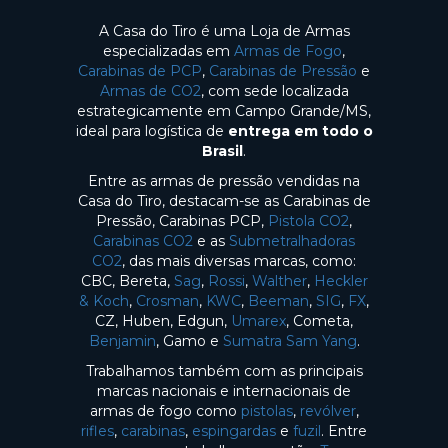
A Casa do Tiro é uma Loja de Armas
especializadas em
Armas de Fogo
,
Carabinas de PCP
,
Carabinas de Pressão
e
Armas de CO2
, com sede localizada
estrategicamente em Campo Grande/MS,
ideal para logística de
entrega em todo o
Brasil
.
Entre as armas de pressão vendidas na
Casa do Tiro, destacam-se as Carabinas de
Pressão, Carabinas PCP,
Pistola CO2
,
Carabinas CO2
e as
Submetralhadoras
CO2
, das mais diversas marcas, como:
CBC, Bereta,
Sag
,
Rossi
,
Walther
,
Heckler
& Koch
,
Crosman
,
KWC
,
Beeman
,
SIG
,
FX
,
CZ, Huben, Edgun,
Umarex
, Cometa,
Benjamin
, Gamo e
Sumatra Sam Yang
.
Trabalhamos também com as principais
marcas nacionais e internacionais de
armas de fogo como
pistolas
,
revólver
,
rifles
,
carabinas
,
espingardas
e
fuzil
. Entre