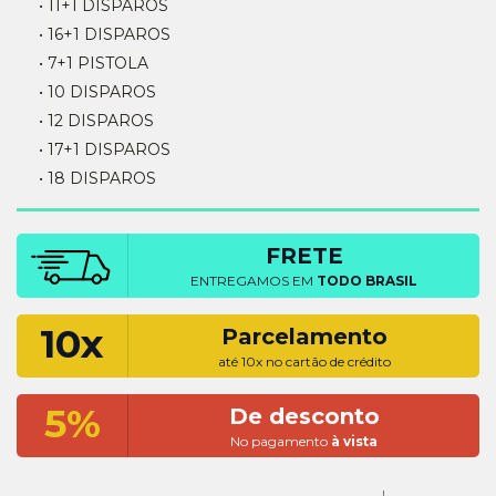
• 11+1 DISPAROS
• 16+1 DISPAROS
• 7+1 PISTOLA
• 10 DISPAROS
• 12 DISPAROS
• 17+1 DISPAROS
• 18 DISPAROS
FRETE
ENTREGAMOS EM
TODO BRASIL
10x
Parcelamento
até 10x no cartão de crédito
5%
De desconto
No pagamento
à vista