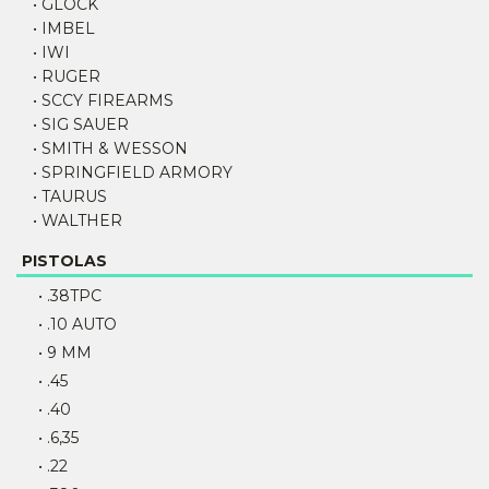
• GLOCK
• IMBEL
• IWI
• RUGER
• SCCY FIREARMS
• SIG SAUER
• SMITH & WESSON
• SPRINGFIELD ARMORY
• TAURUS
• WALTHER
PISTOLAS
• .38TPC
• .10 AUTO
• 9 MM
• .45
• .40
• .6,35
• .22