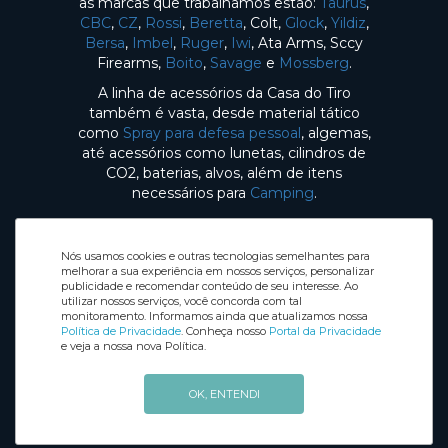
as marcas que trabalhamos estão:
Taurus
,
CBC
,
CZ
,
Rossi
,
Beretta
, Colt,
Glock
,
Yildiz
,
Bersa
,
Imbel
,
Ruger
,
Iwi
, Ata Arms, Sccy
Firearms,
Boito
,
Savage
e
Mossberg
.
A linha de acessórios da Casa do Tiro
também é vasta, desde material tático
como
Spray para defesa pessoal
, algemas,
até acessórios como lunetas, cilindros de
CO2, baterias, alvos, além de itens
necessários para
Camping
.
Nós usamos cookies e outras tecnologias semelhantes para
melhorar a sua experiência em nossos serviços, personalizar
publicidade e recomendar conteúdo de seu interesse. Ao
utilizar nossos serviços, você concorda com tal
Selos de Segurança
monitoramento. Informamos ainda que atualizamos nossa
Redes sociais
Política de Privacidade
. Conheça nosso
Portal da Privacidade
e veja a nossa nova Política.
OK, ENTENDI