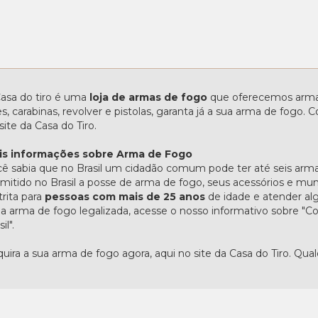
asa do tiro é uma
loja de armas de fogo
que oferecemos armas
les, carabinas, revolver e pistolas, garanta já a sua arma de fogo
site da Casa do Tiro.
is informações sobre Arma de Fogo
ê sabia que no Brasil um cidadão comum pode ter até seis arma
mitido no Brasil a posse de arma de fogo, seus acessórios e mu
trita para
pessoas com mais de 25 anos
de idade e atender alg
 arma de fogo legalizada, acesse o nosso informativo sobre 
il".
uira a sua arma de fogo agora, aqui no site da Casa do Tiro. Qua