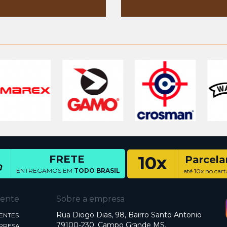
10x
FRETE
Parcel
ENTREGAMOS EM
TODO BRASIL
até 10x no cart
iente
Sobre a empresa
Rua Diogo Dias, 98, Bairro Santo Antonio
ENTES
79100-230. Campo Grande MS.
MPRESA