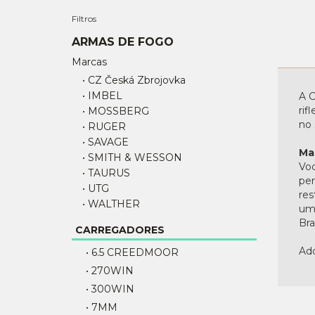
Filtros
ARMAS DE FOGO
Marcas
• CZ Česká Zbrojovka
• IMBEL
A C
rif
• MOSSBERG
no 
• RUGER
• SAVAGE
Ma
• SMITH & WESSON
Voc
• TAURUS
per
• UTG
res
• WALTHER
uma
Bras
CARREGADORES
Adq
• 6.5 CREEDMOOR
• 270WIN
• 300WIN
• 7MM