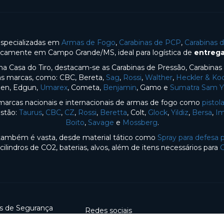
especializadas em
Armas de Fogo
,
Carabinas de PCP
,
Carabinas 
gicamente em Campo Grande/MS, ideal para logística de
entrega
na Casa do Tiro, destacam-se as Carabinas de Pressão, Carabina
sas marcas, como: CBC, Bereta,
Sag
,
Rossi
,
Walther
,
Heckler & Ko
en, Edgun,
Umarex
, Cometa,
Benjamin
, Gamo e
Sumatra Sam 
arcas nacionais e internacionais de armas de fogo como
pistol
estão:
Taurus
,
CBC
,
CZ
,
Rossi
,
Beretta
, Colt,
Glock
,
Yildiz
,
Bersa
,
Im
Boito
,
Savage
e
Mossberg
.
o também é vasta, desde material tático como
Spray para defesa 
 cilindros de CO2, baterias, alvos, além de itens necessários para
s de Segurança
Redes sociais