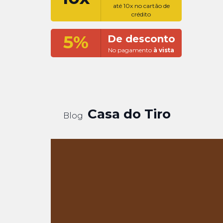
até 10x no cartão de
crédito
5%
De desconto
No pagamento
à vista
Casa do Tiro
Blog