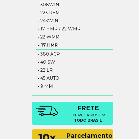
• 308WIN
• 223 REM
• 243WIN
• 17 HMR / 22 WMR
• 22 WMR
• 17 HMR
• 380 ACP
• 40 SW
• 22 LR
• 45 AUTO
• 9 MM
FRETE
ENTREGAMOS EM
TODO BRASIL
10x
Parcelamento