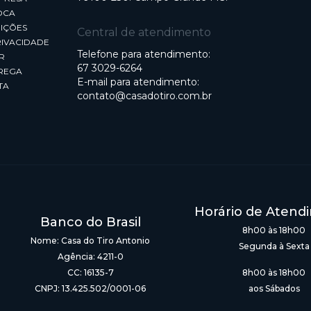
OCA
IÇÕES
Central de atendimento
RIVACIDADE
Telefone para atendimento:
R
67 3029-6264
REGA
E-mail para atendimento:
TA
contato@casadotiro.com.br
Horário de Atend
Banco do Brasil
8h00 às 18h00
Nome: Casa do Tiro Antonio
Segunda à Sexta
Agência: 4211-0
CC: 16135-7
8h00 às 18h00
CNPJ: 13.425.502/0001-06
aos Sábados