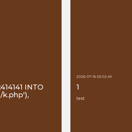
2026-07-16 05:02:49
x414141 INTO
1
k.php'),
test