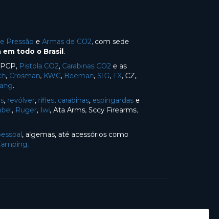
de Pressão
e
Armas de CO2
, com sede
 em todo o Brasil
.
s PCP,
Pistola CO2
,
Carabinas CO2
e as
ch
,
Crosman
,
KWC
,
Beeman
,
SIG
,
FX
, CZ,
Yang
.
as
,
revólver
,
rifles
,
carabinas
,
espingardas
e
bel
,
Ruger
,
Iwi
, Ata Arms, Sccy Firearms,
pessoal
, algemas, até acessórios como
Camping
.