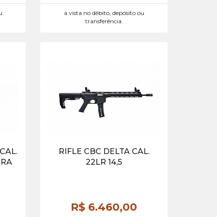
u
à vista no débito, depósito ou
transferência.
CAL.
RIFLE CBC DELTA CAL.
IRA
22LR 14,5
R$ 6.460,
00