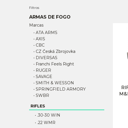
Filtros
ARMAS DE FOGO
Marcas
• ATA ARMS
• AXIS
• CBC
• CZ Česká Zbrojovka
• DIVERSAS
• Franchi Feels Right
• RUGER
• SAVAGE
• SMITH & WESSON
RI
• SPRINGFIELD ARMORY
M&P
• SWBR
RIFLES
• .30-30 WIN
• .22 WMR