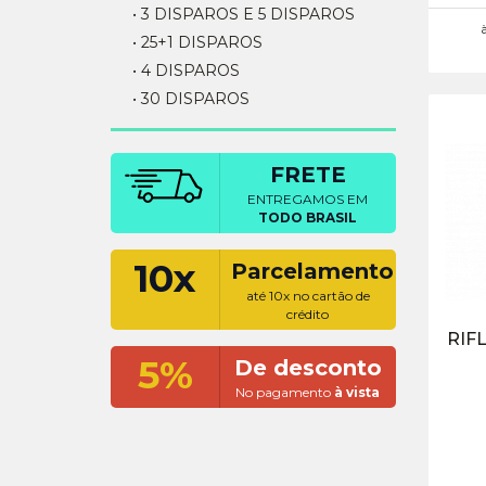
• 3 DISPAROS E 5 DISPAROS
• 25+1 DISPAROS
• 4 DISPAROS
• 30 DISPAROS
FRETE
ENTREGAMOS EM
TODO BRASIL
10x
Parcelamento
até 10x no cartão de
crédito
RIF
5%
De desconto
No pagamento
à vista