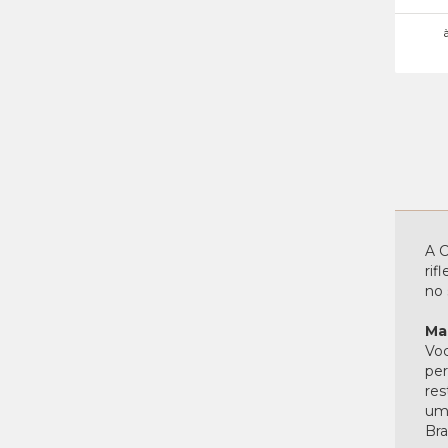
A C
rif
no 
Ma
Voc
per
res
uma
Bras