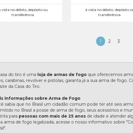
à vista no débito, depósito ou
à vista no débito, depósito o
transferência.
transferência.
1
2
3
asa do tiro é uma
loja de armas de fogo
que oferecemos armas
les, carabinas, revolver e pistolas, garanta já a sua arma de fogo
site da Casa do Tiro.
is informações sobre Arma de Fogo
ê sabia que no Brasil um cidadão comum pode ter até seis arma
mitido no Brasil a posse de arma de fogo, seus acessórios e mu
trita para
pessoas com mais de 25 anos
de idade e atender alg
 arma de fogo legalizada, acesse o nosso informativo sobre 
il".