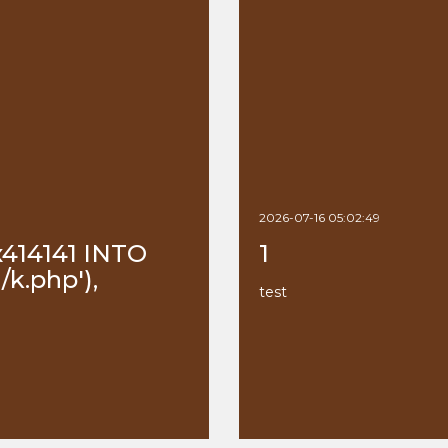
2026-07-16 05:02:49
x414141 INTO
1
k.php'),
test