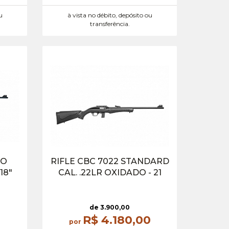
u
à vista no débito, depósito ou
transferência.
TO
RIFLE CBC 7022 STANDARD
18″
CAL. .22LR OXIDADO - 21
de 3.900,
00
R$ 4.180,
00
por