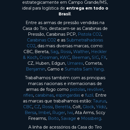
estrategicamente em Campo Grande/MS,
ideal para logística de
entrega em todo o
Brasil
.
Entre as armas de pressão vendidas na
Casa do Tiro, destacam-se as Carabinas de
Pressão, Carabinas PCP,
Pistola CO2
,
Carabinas CO2
e as
Submetralhadoras
CO2
, das mais diversas marcas, como:
CBC, Bereta,
Sag
,
Rossi
,
Walther
,
Heckler
& Koch
,
Crosman
,
KWC
,
Beeman
,
SIG
,
FX
,
CZ, Huben, Edgun,
Umarex
, Cometa,
Benjamin
, Gamo e
Sumatra Sam Yang
.
Trabalhamos também com as principais
marcas nacionais e internacionais de
armas de fogo como
pistolas
,
revólver
,
rifles
,
carabinas
,
espingardas
e
fuzil
. Entre
as marcas que trabalhamos estão:
Taurus
,
CBC
,
CZ
,
Rossi
,
Beretta
, Colt,
Glock
,
Yildiz
,
Bersa
,
Imbel
,
Ruger
,
Iwi
, Ata Arms, Sccy
Firearms,
Boito
,
Savage
e
Mossberg
.
A linha de acessórios da Casa do Tiro