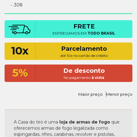
• .308
FRETE
ENTREGAMOS EM
TODO BRASIL
10x
Parcelamento
até 10x no cartão de crédito
5%
De desconto
No pagamento
à vista
Maior preço
Menor preço
A Casa do tiro é uma
loja de armas de fogo
que
oferecemos armas de fogo legalizada como
espingardas, rifles, carabinas, revolver e pistolas,