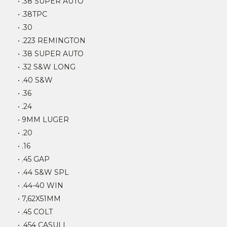
• .38 SUPER AUTO
• .38TPC
• .30
• .223 REMINGTON
• .38 SUPER AUTO
• .32 S&W LONG
• .40 S&W
• .36
• .24
• 9MM LUGER
• .20
• .16
• .45 GAP
• .44 S&W SPL
• .44-40 WIN
• 7,62X51MM
• .45 COLT
• .454 CASULL