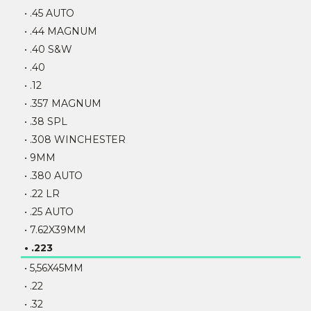
• .45 AUTO
• .44 MAGNUM
• .40 S&W
• .40
• .12
• .357 MAGNUM
• .38 SPL
• .308 WINCHESTER
• 9MM
• .380 AUTO
• .22 LR
• .25 AUTO
• 7.62X39MM
• .223
• 5,56X45MM
• .22
• .32