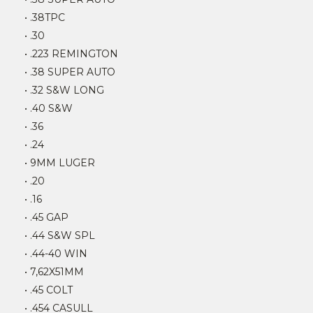
• .38TPC
• .30
• .223 REMINGTON
• .38 SUPER AUTO
• .32 S&W LONG
• .40 S&W
• .36
• .24
• 9MM LUGER
• .20
• .16
• .45 GAP
• .44 S&W SPL
• .44-40 WIN
• 7,62X51MM
• .45 COLT
• .454 CASULL