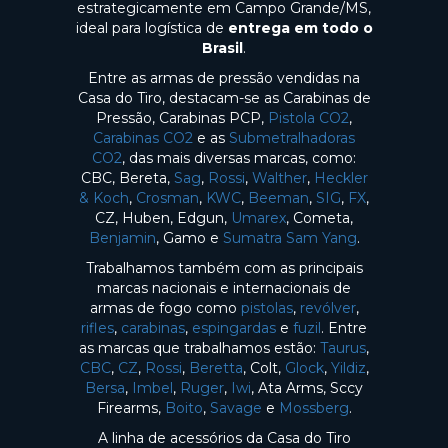
estrategicamente em Campo Grande/MS,
ideal para logística de
entrega em todo o
Brasil
.
Entre as armas de pressão vendidas na
Casa do Tiro, destacam-se as Carabinas de
Pressão, Carabinas PCP,
Pistola CO2
,
Carabinas CO2
e as
Submetralhadoras
CO2
, das mais diversas marcas, como:
CBC, Bereta,
Sag
,
Rossi
,
Walther
,
Heckler
& Koch
,
Crosman
,
KWC
,
Beeman
,
SIG
,
FX
,
CZ, Huben, Edgun,
Umarex
, Cometa,
Benjamin
, Gamo e
Sumatra Sam Yang
.
Trabalhamos também com as principais
marcas nacionais e internacionais de
armas de fogo como
pistolas
,
revólver
,
rifles
,
carabinas
,
espingardas
e
fuzil
. Entre
as marcas que trabalhamos estão:
Taurus
,
CBC
,
CZ
,
Rossi
,
Beretta
, Colt,
Glock
,
Yildiz
,
Bersa
,
Imbel
,
Ruger
,
Iwi
, Ata Arms, Sccy
Firearms,
Boito
,
Savage
e
Mossberg
.
A linha de acessórios da Casa do Tiro