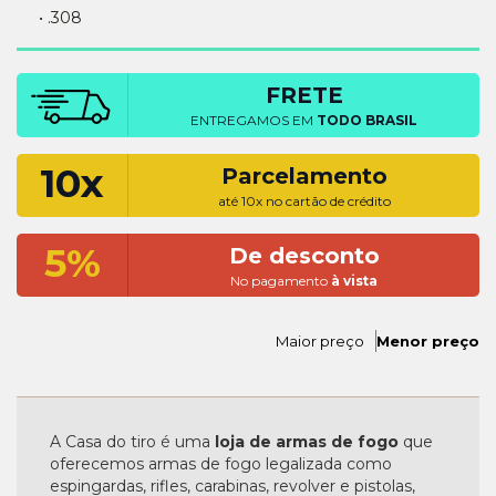
• .308
FRETE
ENTREGAMOS EM
TODO BRASIL
10x
Parcelamento
até 10x no cartão de crédito
5%
De desconto
No pagamento
à vista
Maior preço
Menor preço
A Casa do tiro é uma
loja de armas de fogo
que
oferecemos armas de fogo legalizada como
espingardas, rifles, carabinas, revolver e pistolas,