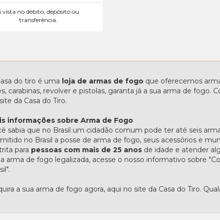
à vista no débito, depósito ou
transferência.
asa do tiro é uma
loja de armas de fogo
que oferecemos armas
les, carabinas, revolver e pistolas, garanta já a sua arma de fogo
site da Casa do Tiro.
is informações sobre Arma de Fogo
ê sabia que no Brasil um cidadão comum pode ter até seis arma
mitido no Brasil a posse de arma de fogo, seus acessórios e mu
trita para
pessoas com mais de 25 anos
de idade e atender alg
 arma de fogo legalizada, acesse o nosso informativo sobre 
il".
uira a sua arma de fogo agora, aqui no site da Casa do Tiro. Qua