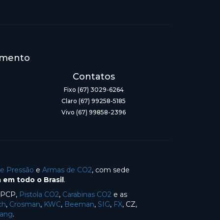
imento
Contatos
Fixo (67) 3029-6264
Claro (67) 99258-5185
Vivo (67) 99858-2396
de Pressão
e
Armas de CO2
, com sede
 em todo o Brasil
.
s PCP,
Pistola CO2
,
Carabinas CO2
e as
ch
,
Crosman
,
KWC
,
Beeman
,
SIG
,
FX
, CZ,
Yang
.