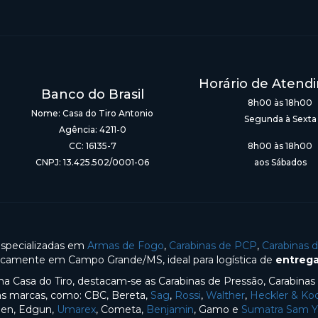
Horário de Atend
Banco do Brasil
8h00 às 18h00
Nome: Casa do Tiro Antonio
Segunda à Sexta
Agência: 4211-0
CC: 16135-7
8h00 às 18h00
CNPJ: 13.425.502/0001-06
aos Sábados
especializadas em
Armas de Fogo
,
Carabinas de PCP
,
Carabinas 
gicamente em Campo Grande/MS, ideal para logística de
entrega
na Casa do Tiro, destacam-se as Carabinas de Pressão, Carabina
sas marcas, como: CBC, Bereta,
Sag
,
Rossi
,
Walther
,
Heckler & Ko
en, Edgun,
Umarex
, Cometa,
Benjamin
, Gamo e
Sumatra Sam 