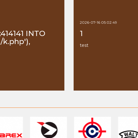
2026-07-16 05:02:49
x414141 INTO
1
k.php'),
test