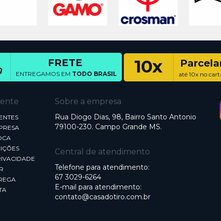
10x
FRETE
Parcel
ENTREGAMOS EM
TODO BRASIL
até 10x no cart
iente
Sobre a empresa
Rua Diogo Dias, 98, Bairro Santo Antonio
ENTES
79100-230. Campo Grande MS.
MPRESA
OCA
IÇÕES
Central de atendimento
RIVACIDADE
Telefone para atendimento:
R
67 3029-6264
REGA
E-mail para atendimento:
TA
contato@casadotiro.com.br