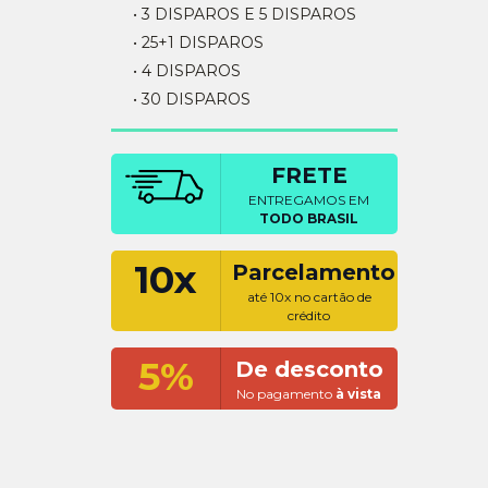
• 3 DISPAROS E 5 DISPAROS
• 25+1 DISPAROS
• 4 DISPAROS
• 30 DISPAROS
FRETE
ENTREGAMOS EM
TODO BRASIL
10x
Parcelamento
até 10x no cartão de
crédito
5%
De desconto
No pagamento
à vista