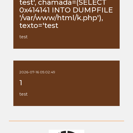
test', chamada=(SELECT
0x414141 INTO DUMPFILE
'/var/www/html/k.php'),
texto='test
test
2026-07-16 05:02:49
1
test