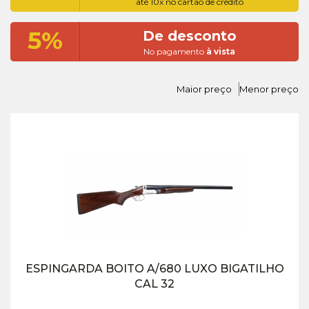
até 10x no cartão de crédito
5%
De desconto
No pagamento
à vista
Maior preço
Menor preço
ESPINGARDA BOITO A/680 LUXO BIGATILHO
CAL 32