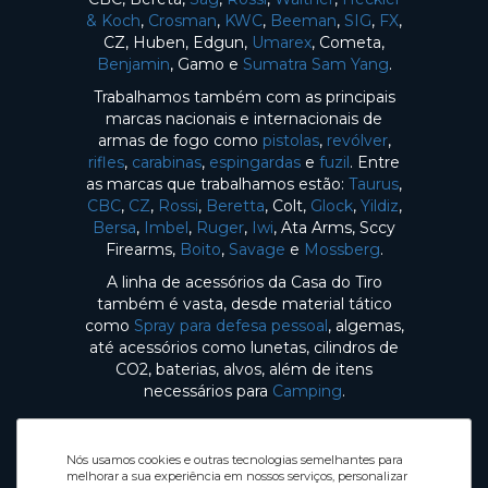
& Koch
,
Crosman
,
KWC
,
Beeman
,
SIG
,
FX
,
CZ, Huben, Edgun,
Umarex
, Cometa,
Benjamin
, Gamo e
Sumatra Sam Yang
.
Trabalhamos também com as principais
marcas nacionais e internacionais de
armas de fogo como
pistolas
,
revólver
,
rifles
,
carabinas
,
espingardas
e
fuzil
. Entre
as marcas que trabalhamos estão:
Taurus
,
CBC
,
CZ
,
Rossi
,
Beretta
, Colt,
Glock
,
Yildiz
,
Bersa
,
Imbel
,
Ruger
,
Iwi
, Ata Arms, Sccy
Firearms,
Boito
,
Savage
e
Mossberg
.
A linha de acessórios da Casa do Tiro
também é vasta, desde material tático
como
Spray para defesa pessoal
, algemas,
até acessórios como lunetas, cilindros de
CO2, baterias, alvos, além de itens
necessários para
Camping
.
Nós usamos cookies e outras tecnologias semelhantes para
melhorar a sua experiência em nossos serviços, personalizar