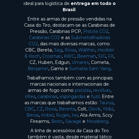
ideal para logística de
entrega em todo o
Brasil
.
Entre as armas de pressão vendidas na
Casa do Tiro, destacam-se as Carabinas de
Pressão, Carabinas PCP,
Pistola CO2
,
Carabinas CO2
e as
Submetralhadoras
CO2
, das mais diversas marcas, como:
CBC, Bereta,
Sag
,
Rossi
,
Walther
,
Heckler
& Koch
,
Crosman
,
KWC
,
Beeman
,
SIG
,
FX
,
CZ, Huben, Edgun,
Umarex
, Cometa,
Benjamin
, Gamo e
Sumatra Sam Yang
.
Trabalhamos também com as principais
marcas nacionais e internacionais de
armas de fogo como
pistolas
,
revólver
,
rifles
,
carabinas
,
espingardas
e
fuzil
. Entre
as marcas que trabalhamos estão:
Taurus
,
CBC
,
CZ
,
Rossi
,
Beretta
, Colt,
Glock
,
Yildiz
,
Bersa
,
Imbel
,
Ruger
,
Iwi
, Ata Arms, Sccy
Firearms,
Boito
,
Savage
e
Mossberg
.
A linha de acessórios da Casa do Tiro
também é vasta, desde material tático