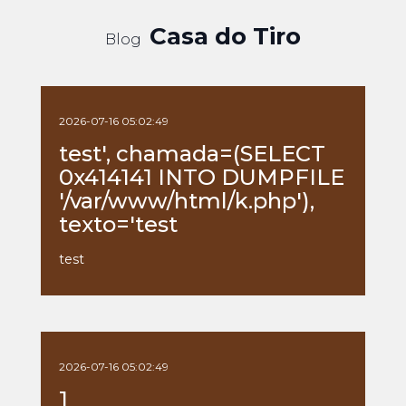
Casa do Tiro
Blog
2026-07-16 05:02:49
test', chamada=(SELECT
0x414141 INTO DUMPFILE
'/var/www/html/k.php'),
texto='test
test
2026-07-16 05:02:49
1