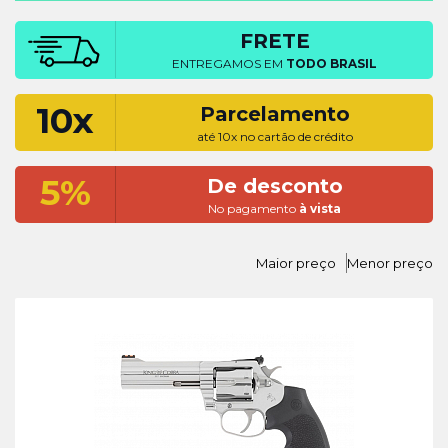
FRETE
ENTREGAMOS EM
TODO BRASIL
10x
Parcelamento
até 10x no cartão de crédito
5%
De desconto
No pagamento
à vista
Maior preço
Menor preço