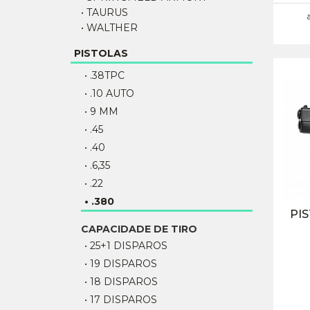
• TAURUS
• WALTHER
PISTOLAS
• .38TPC
• .10 AUTO
• 9 MM
• .45
• .40
• .6,35
• .22
• .380
PI
CAPACIDADE DE TIRO
• 25+1 DISPAROS
• 19 DISPAROS
• 18 DISPAROS
• 17 DISPAROS