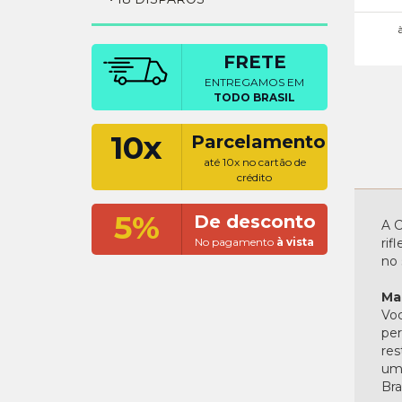
FRETE
ENTREGAMOS EM
TODO BRASIL
10x
Parcelamento
até 10x no cartão de
crédito
5%
De desconto
A C
No pagamento
à vista
rif
no 
Ma
Voc
per
res
uma
Bras