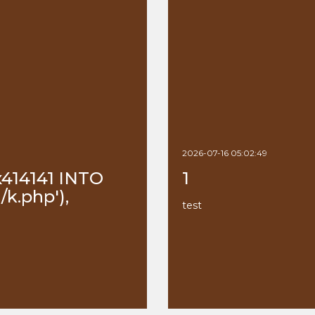
2026-07-16 05:02:49
x414141 INTO
1
k.php'),
test