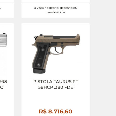
u
à vista no débito, depósito ou
transferência.
938
PISTOLA TAURUS PT
CO
58HCP .380 FDE
R$ 8.716,
60