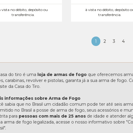
à vista no débito, depósito ou
à vista no débito, depósito o
transferência.
transferência.
1
2
3
4
asa do tiro é uma
loja de armas de fogo
que oferecemos armas
les, carabinas, revolver e pistolas, garanta já a sua arma de fogo
site da Casa do Tiro.
is informações sobre Arma de Fogo
ê sabia que no Brasil um cidadão comum pode ter até seis arma
mitido no Brasil a posse de arma de fogo, seus acessórios e mu
trita para
pessoas com mais de 25 anos
de idade e atender alg
 arma de fogo legalizada, acesse o nosso informativo sobre 
il".