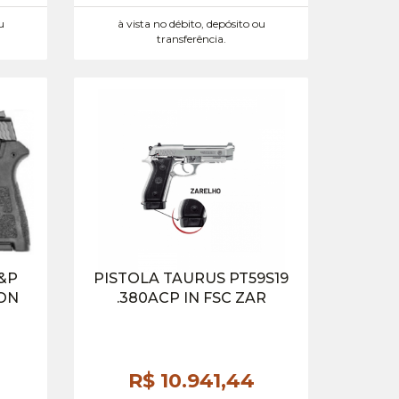
u
à vista no débito, depósito ou
transferência.
&P
PISTOLA TAURUS PT59S19
ON
.380ACP IN FSC ZAR
R$ 10.941,
44