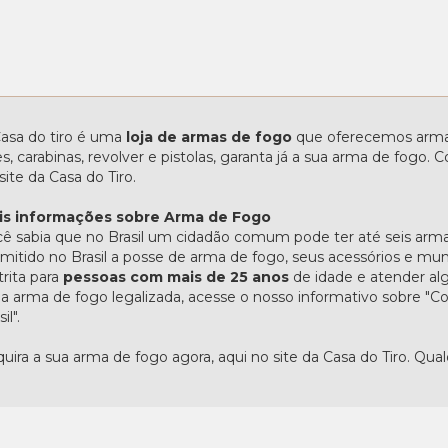
asa do tiro é uma
loja de armas de fogo
que oferecemos armas
les, carabinas, revolver e pistolas, garanta já a sua arma de fogo
site da Casa do Tiro.
is informações sobre Arma de Fogo
ê sabia que no Brasil um cidadão comum pode ter até seis arma
mitido no Brasil a posse de arma de fogo, seus acessórios e mu
trita para
pessoas com mais de 25 anos
de idade e atender alg
 arma de fogo legalizada, acesse o nosso informativo sobre 
il".
uira a sua arma de fogo agora, aqui no site da Casa do Tiro. Qua