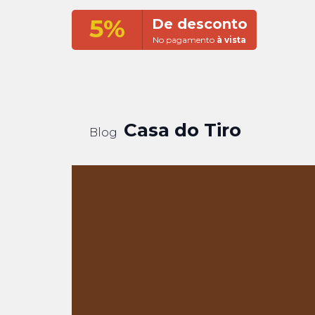
5%
De desconto
No pagamento
à vista
Casa do Tiro
Blog