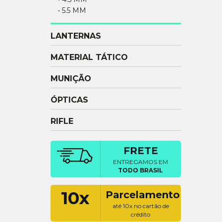
• 5.5 MM
LANTERNAS
MATERIAL TÁTICO
MUNIÇÃO
ÓPTICAS
RIFLE
FRETE
ENTREGAMOS EM
TODO BRASIL
10x
Parcelamento
até 10x no cartão de
crédito