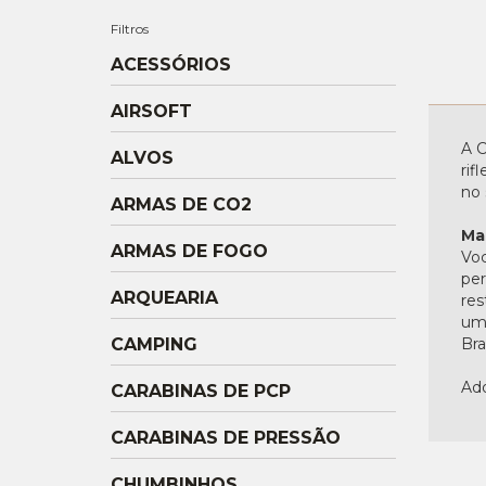
Filtros
ACESSÓRIOS
AIRSOFT
A C
ALVOS
rif
no 
ARMAS DE CO2
Ma
ARMAS DE FOGO
Voc
per
ARQUEARIA
res
uma
CAMPING
Bras
Adq
CARABINAS DE PCP
CARABINAS DE PRESSÃO
CHUMBINHOS