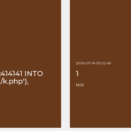
2026-07-16 05:02:49
x414141 INTO
1
k.php'),
test