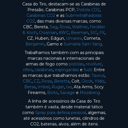
Casa do Tiro, destacam-se as Carabinas de
Pressão, Carabinas PCP,
Pistola CO2
,
Carabinas CO2
e as
Submetralhadoras
CO2
, das mais diversas marcas, como:
CBC, Bereta,
Sag
,
Rossi
,
Walther
,
Heckler
& Koch
,
Crosman
,
KWC
,
Beeman
,
SIG
,
FX
,
CZ, Huben, Edgun,
Umarex
, Cometa,
Benjamin
, Gamo e
Sumatra Sam Yang
.
Trabalhamos também com as principais
marcas nacionais e internacionais de
armas de fogo como
pistolas
,
revólver
,
rifles
,
carabinas
,
espingardas
e
fuzil
. Entre
as marcas que trabalhamos estão:
Taurus
,
CBC
,
CZ
,
Rossi
,
Beretta
, Colt,
Glock
,
Yildiz
,
Bersa
,
Imbel
,
Ruger
,
Iwi
, Ata Arms, Sccy
Firearms,
Boito
,
Savage
e
Mossberg
.
A linha de acessórios da Casa do Tiro
também é vasta, desde material tático
como
Spray para defesa pessoal
, algemas,
até acessórios como lunetas, cilindros de
CO2, baterias, alvos, além de itens