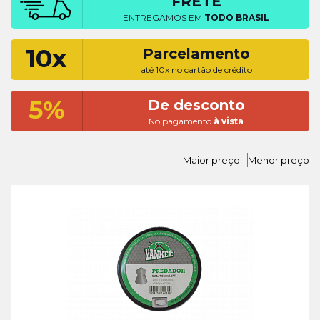
FRETE
ENTREGAMOS EM
TODO BRASIL
10x
Parcelamento
até 10x no cartão de crédito
5%
De desconto
No pagamento
à vista
Maior preço
Menor preço