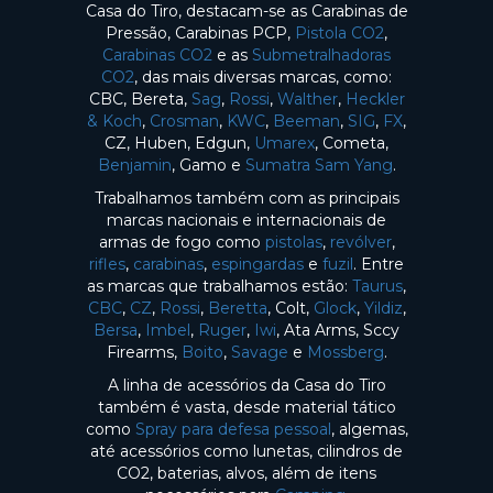
Casa do Tiro, destacam-se as Carabinas de
Pressão, Carabinas PCP,
Pistola CO2
,
Carabinas CO2
e as
Submetralhadoras
CO2
, das mais diversas marcas, como:
CBC, Bereta,
Sag
,
Rossi
,
Walther
,
Heckler
& Koch
,
Crosman
,
KWC
,
Beeman
,
SIG
,
FX
,
CZ, Huben, Edgun,
Umarex
, Cometa,
Benjamin
, Gamo e
Sumatra Sam Yang
.
Trabalhamos também com as principais
marcas nacionais e internacionais de
armas de fogo como
pistolas
,
revólver
,
rifles
,
carabinas
,
espingardas
e
fuzil
. Entre
as marcas que trabalhamos estão:
Taurus
,
CBC
,
CZ
,
Rossi
,
Beretta
, Colt,
Glock
,
Yildiz
,
Bersa
,
Imbel
,
Ruger
,
Iwi
, Ata Arms, Sccy
Firearms,
Boito
,
Savage
e
Mossberg
.
A linha de acessórios da Casa do Tiro
também é vasta, desde material tático
como
Spray para defesa pessoal
, algemas,
até acessórios como lunetas, cilindros de
CO2, baterias, alvos, além de itens